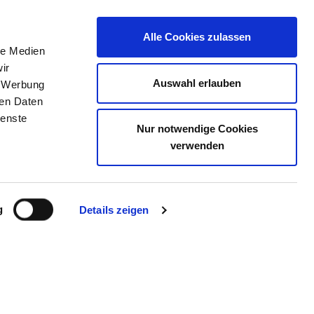
Alle Cookies zulassen
le Medien
JOB PORTAL
CONTACT
YOUR OPINION
ir
Auswahl erlauben
, Werbung
ren Daten
ienste
Nur notwendige Cookies
. JOSEF HOSPITAL
verwenden
g
Details zeigen