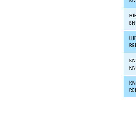
KN
HI
EN
HI
RE
KN
KN
KN
RE