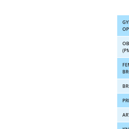
GY
OP
OB
(P
FE
BR
BR
PR
AR