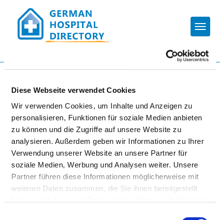
Togg
To the specialist department
Diese Webseite verwendet Cookies
Wir verwenden Cookies, um Inhalte und Anzeigen zu
VIVANTES AUGUSTE-VIKTORIA-
personalisieren, Funktionen für soziale Medien anbieten
KLINIKUM
zu können und die Zugriffe auf unsere Website zu
analysieren. Außerdem geben wir Informationen zu Ihrer
Verwendung unserer Website an unsere Partner für
soziale Medien, Werbung und Analysen weiter. Unsere
Partner führen diese Informationen möglicherweise mit
weiteren Daten zusammen, die Sie ihnen bereitgestellt
haben oder die sie im Rahmen Ihrer Nutzung der Dienste
KLINIK FÜR INNERE MEDIZIN -
gesammelt haben.
Einwilligungsauswahl