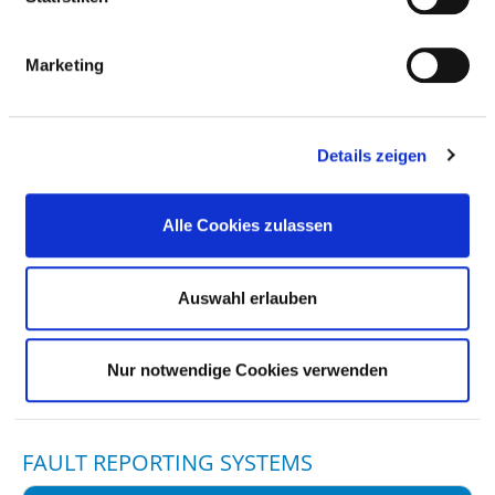
Marketing
RISK MANAGEMENT
RESPONSIBLE PERSON
Details zeigen
STEERING COMMITTEE
Alle Cookies zulassen
RISK MANAGEMENT INSTRUMENTS AND
Auswahl erlauben
MEASURES
INSTRUMENTS AND MEASURES
Nur notwendige Cookies verwenden
FAULT REPORTING SYSTEMS