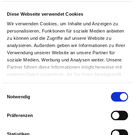
Diese Webseite verwendet Cookies
QUALITY MANAGEMENT
Wir verwenden Cookies, um Inhalte und Anzeigen zu
RESPONSIBLE PERSON
personalisieren, Funktionen für soziale Medien anbieten
zu können und die Zugriffe auf unsere Website zu
analysieren. Außerdem geben wir Informationen zu Ihrer
Dr. J. Danckert
Verwendung unserer Website an unsere Partner für
soziale Medien, Werbung und Analysen weiter. Unsere
GF Klinikmanagement
Partner führen diese Informationen möglicherweise mit
Wenckebachstraße 23
weiteren Daten zusammen, die Sie ihnen bereitgestellt
12099 Berlin
haben oder die sie im Rahmen Ihrer Nutzung der Dienste
gesammelt haben.
Einwilligungsauswahl
Phone:
030 -13010-
Notwendig
Mail:
ed.setnaviv@ofni
Präferenzen
STEERING COMMITTEE
Statistiken