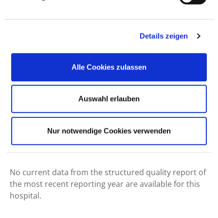
Details zeigen
Alle Cookies zulassen
Mühlenstraße 39
Auswahl erlauben
55543 Bad Kreuznach
Phone:
0671-372-1316
Nur notwendige Cookies verwenden
ed.htreowneiram@relgeiZ.tumleH
No current data from the structured quality report of
the most recent reporting year are available for this
hospital.