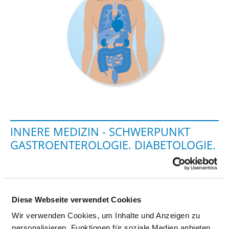
INNERE MEDIZIN - SCHWERPUNKT
GASTROENTEROLOGIE, DIABETOLOGIE,
HÄMATO-/ONKOLOGIE
Norbert-Kerkel-Platz 1
Diese Webseite verwendet Cookies
83734 Hausham
Wir verwenden Cookies, um Inhalte und Anzeigen zu
Phone:
08026-393-2222
personalisieren, Funktionen für soziale Medien anbieten