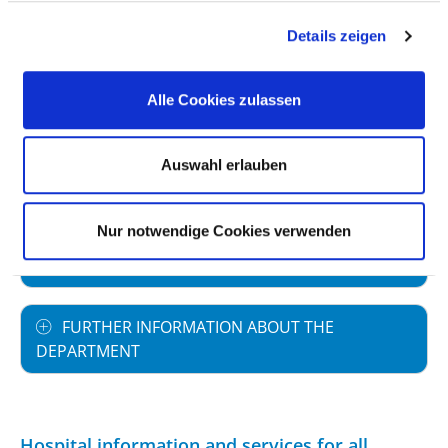
Number of inpatient cases: 2.342
Details zeigen
STAFFING
Alle Cookies zulassen
SPECIALIST EXPERTISE AND FURTHER
Auswahl erlauben
TRAINING
Nur notwendige Cookies verwenden
MEDICAL SERVICE OFFERING WITH CASE
NUMBERS
FURTHER INFORMATION ABOUT THE
DEPARTMENT
Hospital information and services for all