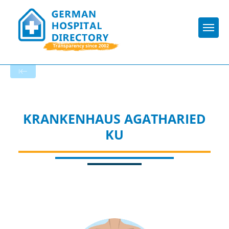
Togg
To the hospital’s home page
KRANKENHAUS AGATHARIED
KU