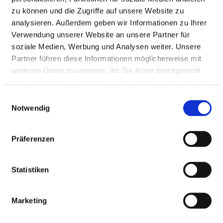
Fax: 08026-393-4613
zu können und die Zugriffe auf unsere Website zu
Mail:
ed.deirahtagahk@lekniwnedpo.kram
analysieren. Außerdem geben wir Informationen zu Ihrer
With emergency ambulance
Verwendung unserer Website an unsere Partner für
Approach
soziale Medien, Werbung und Analysen weiter. Unsere
Partner führen diese Informationen möglicherweise mit
weiteren Daten zusammen, die Sie ihnen bereitgestellt
Medical administration
haben oder die sie im Rahmen Ihrer Nutzung der Dienste
gesammelt haben.
Privatdozent Dr. med. Mark Op den Winkel (Chefarzt
Einwilligungsauswahl
für Innere Medizin mit den Schwerpunkten
Notwendig
Gastroenterologie, Diabetologie und
Hämato-/Onkologie)
Präferenzen
Statistiken
Information and services of the department
NUMBER OF CASES
Marketing