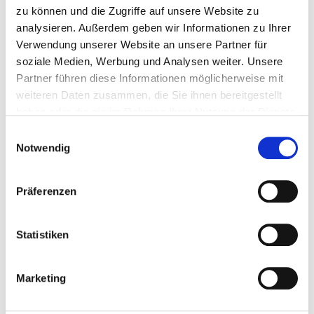
zu können und die Zugriffe auf unsere Website zu
Phone:
08026-393-2811
analysieren. Außerdem geben wir Informationen zu Ihrer
Fax: 08026-393-3993
Verwendung unserer Website an unsere Partner für
Mail:
ed.deirahtagahk@lznerol.nafets
soziale Medien, Werbung und Analysen weiter. Unsere
With emergency ambulance
Partner führen diese Informationen möglicherweise mit
Approach
weiteren Daten zusammen, die Sie ihnen bereitgestellt
haben oder die sie im Rahmen Ihrer Nutzung der Dienste
gesammelt haben.
Medical administration
Einwilligungsauswahl
Notwendig
Prof. Dr. med. und Univ.-Prof. für Palliative Care (PMU Salzburg),
Dipl. Pall. Med. (Univ. Cardiff) Stefan Lorenzl (Chefarzt für
Neurologie)
Präferenzen
Statistiken
Information and services of the department
Number of cases
Marketing
Number of inpatient cases: 1.819