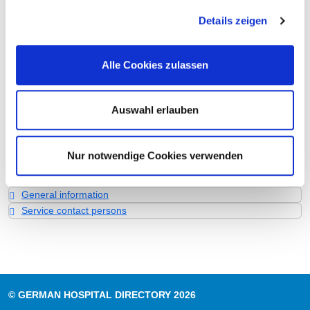
Staffing
Details zeigen
Specialist expertise and further training
Medical service offering with case numbers
Further information about the department
Alle Cookies zulassen
Hospital information and services for all
Auswahl erlauben
specialist departments
Services
Nur notwendige Cookies verwenden
Quality
Accessibility
General information
Service contact persons
© GERMAN HOSPITAL DIRECTORY 2026