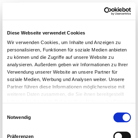
Toggle navigation
To the specialist department
Diese Webseite verwendet Cookies
Wir verwenden Cookies, um Inhalte und Anzeigen zu
personalisieren, Funktionen für soziale Medien anbieten
Medizinische Universität
zu können und die Zugriffe auf unsere Website zu
Lausitz - Carl Thiem
analysieren. Außerdem geben wir Informationen zu Ihrer
Verwendung unserer Website an unsere Partner für
1. Medizinische Klinik Kardiologie,
soziale Medien, Werbung und Analysen weiter. Unsere
Partner führen diese Informationen möglicherweise mit
Rhythmologie, Angiologie
weiteren Daten zusammen, die Sie ihnen bereitgestellt
Medical expertise
haben oder die sie im Rahmen Ihrer Nutzung der Dienste
gesammelt haben.
Einwilligungsauswahl
Internal Medicine (AQ23)
Notwendig
Internal medicine and cardiology (AQ28)
Präferenzen