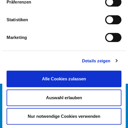
Präferenzen
STRAHLENTHERAPIE
Statistiken
MEDICAL EXPERTISE
Radiotherapy (AQ58)
Marketing
Zusatzqualifikation medikamentöse
Tumortherapie
Details zeigen
Alle Cookies zulassen
CONTACT
Auswahl erlauben
IMPRINT
DATA PROTECTION
DKTIG
Nur notwendige Cookies verwenden
© GERMAN HOSPITAL DIRECTORY 2026