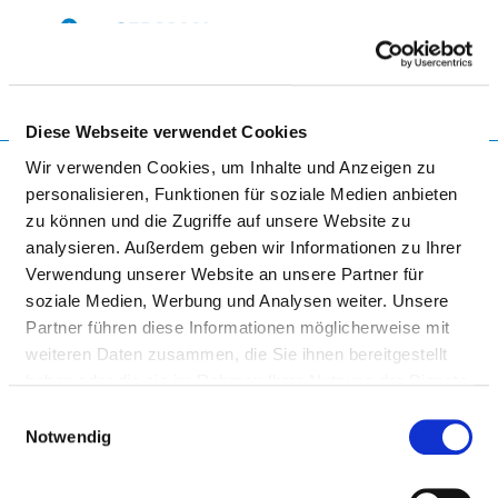
Togg
Diese Webseite verwendet Cookies
To the specialist department
Wir verwenden Cookies, um Inhalte und Anzeigen zu
personalisieren, Funktionen für soziale Medien anbieten
zu können und die Zugriffe auf unsere Website zu
analysieren. Außerdem geben wir Informationen zu Ihrer
MEDIZINISCHE UNIVERSITÄT
Verwendung unserer Website an unsere Partner für
LAUSITZ - CARL THIEM
soziale Medien, Werbung und Analysen weiter. Unsere
Partner führen diese Informationen möglicherweise mit
weiteren Daten zusammen, die Sie ihnen bereitgestellt
haben oder die sie im Rahmen Ihrer Nutzung der Dienste
gesammelt haben.
Einwilligungsauswahl
Notwendig
KLINIK FÜR RADIOONKOLOGIE UND