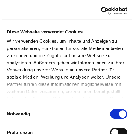
Togg
Diese Webseite verwendet Cookies
To the specialist department
Wir verwenden Cookies, um Inhalte und Anzeigen zu
personalisieren, Funktionen für soziale Medien anbieten
zu können und die Zugriffe auf unsere Website zu
analysieren. Außerdem geben wir Informationen zu Ihrer
MEDIZINISCHE UNIVERSITÄT
Verwendung unserer Website an unsere Partner für
LAUSITZ - CARL THIEM
soziale Medien, Werbung und Analysen weiter. Unsere
Partner führen diese Informationen möglicherweise mit
weiteren Daten zusammen, die Sie ihnen bereitgestellt
haben oder die sie im Rahmen Ihrer Nutzung der Dienste
gesammelt haben.
Einwilligungsauswahl
Notwendig
2. MEDIZINISCHE KLINIK
Präferenzen