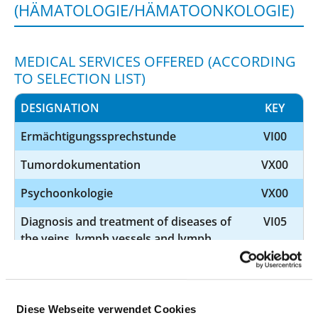
(HÄMATOLOGIE/HÄMATOONKOLOGIE)
MEDICAL SERVICES OFFERED (ACCORDING
TO SELECTION LIST)
DESIGNATION
KEY
Ermächtigungssprechstunde
VI00
Tumordokumentation
VX00
Psychoonkologie
VX00
Diagnosis and treatment of diseases of
VI05
the veins, lymph vessels and lymph
nodes
Sonographie
Diese Webseite verwendet Cookies
Diagnosis and treatment of
VI09