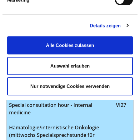
Primum (CUP).
Diagnosis and treatment of infectious
VI19
Details zeigen
and parasitic diseases
Care of patients before and after
VI21
Alle Cookies zulassen
transplantation
Durchführung autologer
Auswahl erlauben
Stammzelltransplantationen. Nachsorge
und Komplikationsbehandlung
autologer und allogener
Nur notwendige Cookies verwenden
Stammzelltransplantationen.
Special consultation hour - Internal
VI27
medicine
Hämatologie/internistische Onkologie
(mittwochs Spezialsprechstunde für