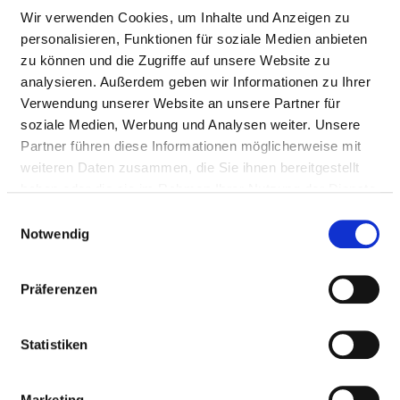
Wir verwenden Cookies, um Inhalte und Anzeigen zu
haematological diseases
personalisieren, Funktionen für soziale Medien anbieten
zu können und die Zugriffe auf unsere Website zu
Benigne u. maligne hämatol. Erkrank,
analysieren. Außerdem geben wir Informationen zu Ihrer
insb. Lymphome (M. Hodgkin, NHL),
Verwendung unserer Website an unsere Partner für
Plasmazellerkr., akute/chron.
soziale Medien, Werbung und Analysen weiter. Unsere
Leukämien. Labordiagnostik inkl. NGS,
Partner führen diese Informationen möglicherweise mit
FISH, MFC. Konventionelle Chemo-
weiteren Daten zusammen, die Sie ihnen bereitgestellt
/Immuntherapie, Auto-SZT,
haben oder die sie im Rahmen Ihrer Nutzung der Dienste
supp./palliativmed. Maßnahmen.
gesammelt haben.
Substitution von Blutbestandteilen.
Einwilligungsauswahl
Hämostasiologie, klinische Studien.
Notwendig
Diagnosis and treatment of oncological
VI18
Präferenzen
diseases
Schwerpunkte der onkologischen
Statistiken
Therapie sind Karzinome des Magen-
Darm-Traktes, des Pankreas, der Leber
sowie Karzinome mit unbekanntem
Marketing