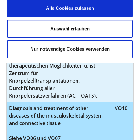
Diagnosis and treatment of
VO09
Alle Cookies zulassen
osteopathies and chondropathies
Kompetenzzentrum für Osteologie u.
Auswahl erlauben
Knochenstoffwechselerkrankg. im Land
Brandenburg, verfügt über alle
Nur notwendige Cookies verwenden
diagnostischen (Labor, Rö., MRT,
Knochendichtemessung) u.
therapeutischen Möglichkeiten u. ist
Zentrum für
Knorpelzelltransplantationen.
Durchführung aller
Knorpelersatzverfahren (ACT, OATS).
Diagnosis and treatment of other
VO10
diseases of the musculoskeletal system
and connective tissue
Siehe VO06 und VO07