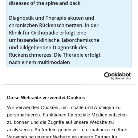
diseases of the spine and back
Diagnostik und Therapie akuten und
chronischen Rückenschmerzen. In der
Klinik für Orthopädie erfolgt eine
umfassende klinische, laborchemische
und bildgebenden Diagnostik des
Rückenschmerzes. Die Therapie erfolgt
nach einem multimodalen
Behandlungskonzept der Speziellen
Schmerztherapie.
Diagnosis and treatment of muscular
VO06
diseases
Diese Webseite verwendet Cookies
Wir verwenden Cookies, um Inhalte und Anzeigen zu
Es werden sowohl laborchemische,
personalisieren, Funktionen für soziale Medien anbieten
bildgebende und klinische
zu können und die Zugriffe auf unsere Website zu
Untersuchungstechniken eingesetzt
analysieren. Außerdem geben wir Informationen zu Ihrer
sowie die konservative und operative
Verwendung unserer Website an unsere Partner für