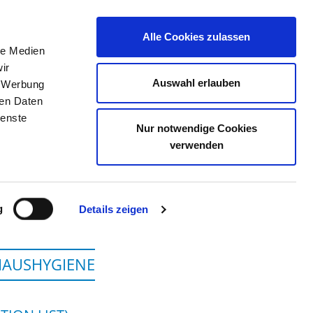
Alle Cookies zulassen
le Medien
JOB PORTAL
CONTACT
YOUR OPINION
ir
Auswahl erlauben
, Werbung
ren Daten
ienste
Nur notwendige Cookies
SITZ - CARL THIEM
verwenden
g
Details zeigen
HAUSHYGIENE