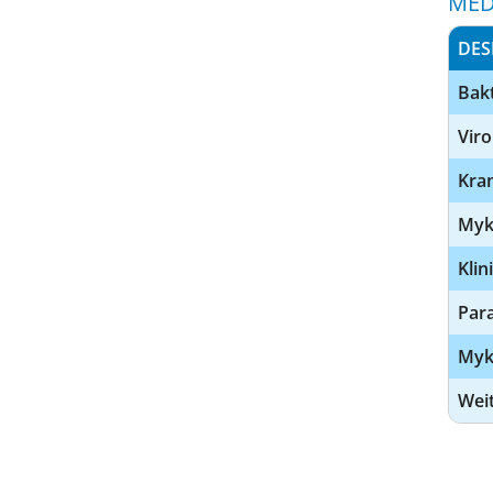
MED
DES
Bakt
Viro
Kra
Myk
Klin
Para
Myk
Wei