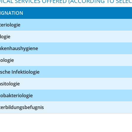
ICAL SERVICES OFFERED (ACCORDING TO SELEC
IGNATION
eriologie
logie
nkenhaushygiene
ologie
ische Infektiologie
sitologie
obakteriologie
terbildungsbefugnis