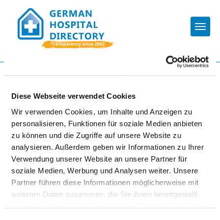
Togg
To the specialist department
Diese Webseite verwendet Cookies
MEDIZINISCHE UNIVERSITÄT
Wir verwenden Cookies, um Inhalte und Anzeigen zu
personalisieren, Funktionen für soziale Medien anbieten
LAUSITZ - CARL THIEM
zu können und die Zugriffe auf unsere Website zu
analysieren. Außerdem geben wir Informationen zu Ihrer
Verwendung unserer Website an unsere Partner für
soziale Medien, Werbung und Analysen weiter. Unsere
Partner führen diese Informationen möglicherweise mit
weiteren Daten zusammen, die Sie ihnen bereitgestellt
haben oder die sie im Rahmen Ihrer Nutzung der Dienste
INSTITUT FÜR
gesammelt haben.