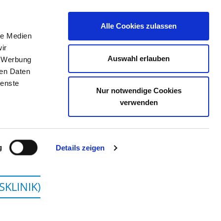
Alle Cookies zulassen
le Medien
JOB PORTAL
CONTACT
YOUR OPINION
ir
Auswahl erlauben
, Werbung
ren Daten
ienste
Nur notwendige Cookies
SITZ - CARL THIEM
verwenden
g
Details zeigen
SKLINIK)