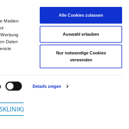
Alle Cookies zulassen
le Medien
JOB PORTAL
CONTACT
YOUR OPINION
ir
Auswahl erlauben
, Werbung
ren Daten
ienste
Nur notwendige Cookies
SITZ - CARL THIEM
verwenden
g
Details zeigen
SKLINIK)