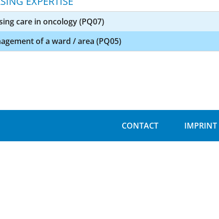
SING EXPERTISE
ing care in oncology (PQ07)
agement of a ward / area (PQ05)
CONTACT
IMPRINT