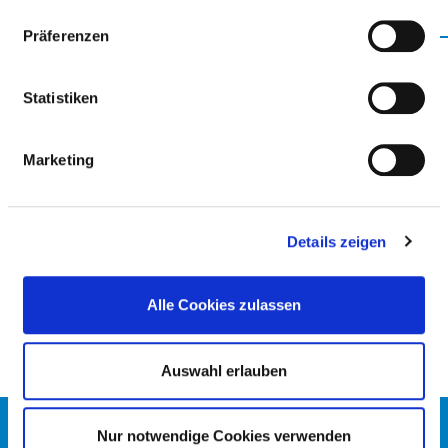
(FÜR TEILSTATIONÄRE PFLEGESÄTZE)
Präferenzen
OUTPATIENT TREATMENT OPTIONS
Statistiken
PIA
Marketing
Type of outpatient
Psychiatric outpatient clinic
clinic:
according to Article 118 of
the SGB V (AM02)
Details zeigen
Comment:
Service offered:
Alle Cookies zulassen
Auswahl erlauben
CONTACT
Nur notwendige Cookies verwenden