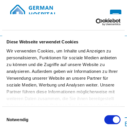
Togg
Startseite der Fachabteilung
Diese Webseite verwendet Cookies
Wir verwenden Cookies, um Inhalte und Anzeigen zu
personalisieren, Funktionen für soziale Medien anbieten
MEDIZINISCHE UNIVERSITÄT
zu können und die Zugriffe auf unsere Website zu
analysieren. Außerdem geben wir Informationen zu Ihrer
LAUSITZ - CARL THIEM
Verwendung unserer Website an unsere Partner für
soziale Medien, Werbung und Analysen weiter. Unsere
Partner führen diese Informationen möglicherweise mit
weiteren Daten zusammen, die Sie ihnen bereitgestellt
haben oder die sie im Rahmen Ihrer Nutzung der Dienste
gesammelt haben.
Einwilligungsauswahl
Notwendig
PSYCHOSOMATIK/PSYCHOTHERAPIE/TAGE