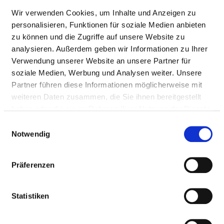
akute notfallmäßige Übernahme bei
auftretenden Komplikationen
Wir verwenden Cookies, um Inhalte und Anzeigen zu
personalisieren, Funktionen für soziale Medien anbieten
Diagnostik und Therapie von
VK00
zu können und die Zugriffe auf unsere Website zu
Erkrankungen der Atemwege und der
analysieren. Außerdem geben wir Informationen zu Ihrer
Lunge Diagnostik und Therapie
Verwendung unserer Website an unsere Partner für
Deformitäten des
soziale Medien, Werbung und Analysen weiter. Unsere
BrustkorbesDiagnostik und Therapie
Partner führen diese Informationen möglicherweise mit
von Verletzungen des Thorax
weiteren Daten zusammen, die Sie ihnen bereitgestellt
haben oder die sie im Rahmen Ihrer Nutzung der Dienste
Thorax- und Endokrine Chirurgie
VK00
gesammelt haben.
Einwilligungsauswahl
Kooperation mit Fachabteilungen der
VX00
Notwendig
MUL-CT
Tumordokumentation
VX00
Präferenzen
Zertifiziertes Überregionales
VX00
Statistiken
Polytraumazentrum
Weiterbildungebefugnis
VC00