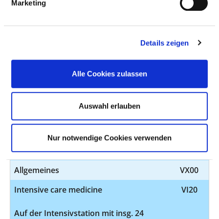
Marketing
Verletztenartenverfahren
VC00
Frakturbehandlung
VC00
Details zeigen
Rekonstruktive Chirurgie
VC00
Gutachtertätigkeit
VC00
Alle Cookies zulassen
Psychoonkologie
VX00
Auswahl erlauben
Ultraschalldiagnostik
VX00
Ergotherapie
VX00
Nur notwendige Cookies verwenden
Heimbeatmung
VI00
Allgemeines
VX00
Intensive care medicine
VI20
Auf der Intensivstation mit insg. 24