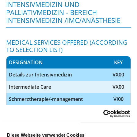
INTENSIVMEDIZIN UND
PALLIATIVMEDIZIN - BEREICH
INTENSIVMEDIZIN /IMC/ANÄSTHESIE
MEDICAL SERVICES OFFERED (ACCORDING
TO SELECTION LIST)
DESIGNATION
KEY
Details zur Intensivmedizin
VX00
Intermediate Care
VX00
Schmerztherapie/-management
VI00
Weiterbildungsbefugnis
VC00
peri-OP interdiszipläre Überwachung
VC00
und Intensivtherapie ohne Beatmung,
Diese Webseite verwendet Cookies