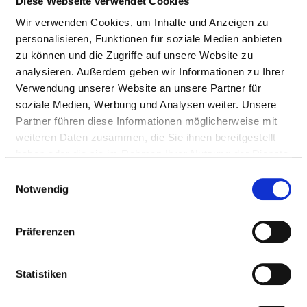
Diese Webseite verwendet Cookies
Wir verwenden Cookies, um Inhalte und Anzeigen zu
Nursing staff
personalisieren, Funktionen für soziale Medien anbieten
zu können und die Zugriffe auf unsere Website zu
DOCTORS (M/F)
analysieren. Außerdem geben wir Informationen zu Ihrer
Verwendung unserer Website an unsere Partner für
Staffing of the specialist department with doctors
soziale Medien, Werbung und Analysen weiter. Unsere
(m/f). Employees who cannot be clearly assigned to a
Partner führen diese Informationen möglicherweise mit
specialist department are recorded overall for the
weiteren Daten zusammen, die Sie ihnen bereitgestellt
hospital.
haben oder die sie im Rahmen Ihrer Nutzung der Dienste
gesammelt haben.
Einwilligungsauswahl
Notwendig
DOCTORS M/F IN TOTAL (WITHOUT AFFILIATED
DOCTORS) IN FULL-TIME POSITIONS
Präferenzen
PROFESSIONAL
NUMBER
EXPLANATION
GROUP
Statistiken
Number (total)
2,20