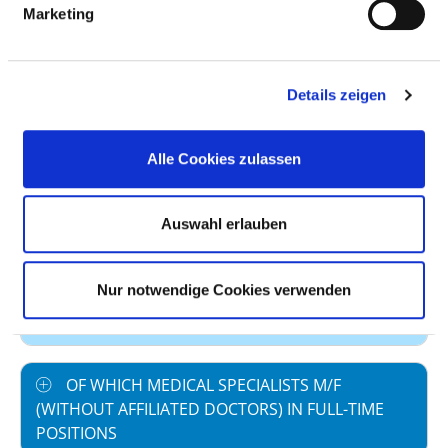
Marketing
Staff in direct
2,20
employment
Staff not in direct
0,00
Details zeigen
employment
Out-patient care staff
0,02
Alle Cookies zulassen
In-patient care staff
2,18
Auswahl erlauben
Case by number
0,00
prevailing collectively
40,0
Nur notwendige Cookies verwenden
agreed weekly
working hours
OF WHICH MEDICAL SPECIALISTS M/F
(WITHOUT AFFILIATED DOCTORS) IN FULL-TIME
POSITIONS