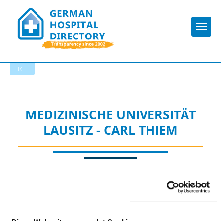
Togg
To the specialist department
MEDIZINISCHE UNIVERSITÄT
LAUSITZ - CARL THIEM
Appropriately: