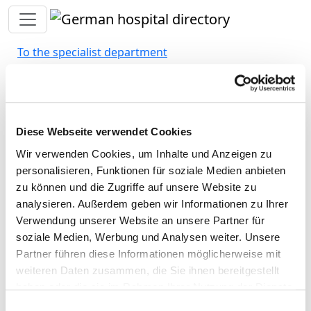
Toggle navigation
To the specialist department
Medizinische Universität
Diese Webseite verwendet Cookies
Lausitz - Carl Thiem
Wir verwenden Cookies, um Inhalte und Anzeigen zu
personalisieren, Funktionen für soziale Medien anbieten
Appropriately:
zu können und die Zugriffe auf unsere Website zu
analysieren. Außerdem geben wir Informationen zu Ihrer
Doctors (m/f)
Verwendung unserer Website an unsere Partner für
Nursing staff
soziale Medien, Werbung und Analysen weiter. Unsere
Partner führen diese Informationen möglicherweise mit
Personnel resources of the specialist department with
weiteren Daten zusammen, die Sie ihnen bereitgestellt
nursing staff. Employees who cannot be clearly
haben oder die sie im Rahmen Ihrer Nutzung der Dienste
assigned to a specialist department are recorded
gesammelt haben.
Einwilligungsauswahl