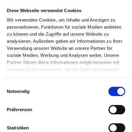
Nursing staff
Diese Webseite verwendet Cookies
Wir verwenden Cookies, um Inhalte und Anzeigen zu
personalisieren, Funktionen für soziale Medien anbieten
DOCTORS (M/F)
zu können und die Zugriffe auf unsere Website zu
analysieren. Außerdem geben wir Informationen zu Ihrer
Staffing of the specialist department with doctors (m/f).
Verwendung unserer Website an unsere Partner für
Employees who cannot be clearly assigned to a
soziale Medien, Werbung und Analysen weiter. Unsere
specialist department are recorded overall for the
Partner führen diese Informationen möglicherweise mit
hospital.
weiteren Daten zusammen, die Sie ihnen bereitgestellt
haben oder die sie im Rahmen Ihrer Nutzung der Dienste
gesammelt haben.
Einwilligungsauswahl
DOCTORS M/F IN TOTAL (WITHOUT
Notwendig
AFFILIATED DOCTORS) IN FULL-TIME
POSITIONS
Präferenzen
PROFESSIONAL
NUMBER
EXPLANATION
GROUP
Statistiken