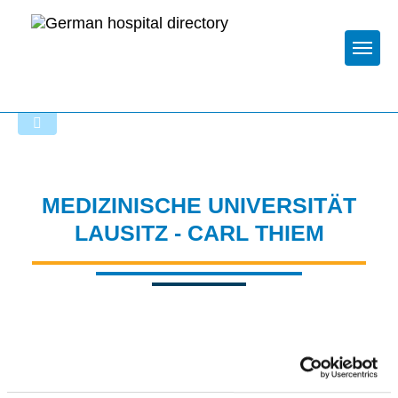
Togg
To the specialist department
MEDIZINISCHE UNIVERSITÄT
LAUSITZ - CARL THIEM
Appropriately: