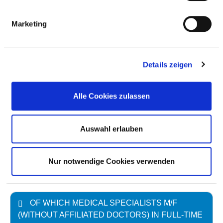
Number (total)
4,42
Marketing
Staff in direct
4,42
employment
Staff not in direct
0,00
Details zeigen
employment
Out-patient care staff
0,26
Alle Cookies zulassen
In-patient care staff
4,16
Auswahl erlauben
Case by number
81,01
prevailing collectively
40,0
agreed weekly
Nur notwendige Cookies verwenden
working hours
OF WHICH MEDICAL SPECIALISTS M/F
(WITHOUT AFFILIATED DOCTORS) IN FULL-TIME