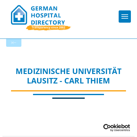
Togg
To the specialist department
MEDIZINISCHE UNIVERSITÄT
LAUSITZ - CARL THIEM
Appropriately: