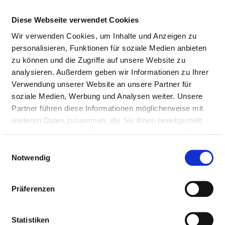
Doctors (m/f)
Diese Webseite verwendet Cookies
Wir verwenden Cookies, um Inhalte und Anzeigen zu
personalisieren, Funktionen für soziale Medien anbieten
NURSING STAFF
zu können und die Zugriffe auf unsere Website zu
analysieren. Außerdem geben wir Informationen zu Ihrer
Personnel resources of the specialist department
Verwendung unserer Website an unsere Partner für
with nursing staff. Employees who cannot be clearly
soziale Medien, Werbung und Analysen weiter. Unsere
assigned to a specialist department are recorded
Partner führen diese Informationen möglicherweise mit
overall for the hospital.
weiteren Daten zusammen, die Sie ihnen bereitgestellt
haben oder die sie im Rahmen Ihrer Nutzung der Dienste
gesammelt haben.
Einwilligungsauswahl
NURSES (M/F)
Notwendig
With assignment to a department
Präferenzen
PROFESSIONAL
NUMBER
EXPLANATION
GROUP
Statistiken