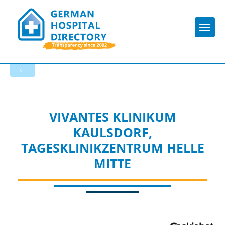
Togg
To the hospital’s home page
VIVANTES KLINIKUM
KAULSDORF,
TAGESKLINIKZENTRUM HELLE
MITTE