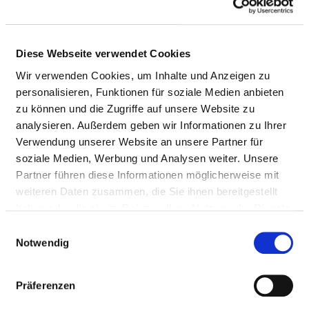
DEALING WITH RISKS IN PATIENT CARE
Diese Webseite verwendet Cookies
Wir verwenden Cookies, um Inhalte und Anzeigen zu
QUALITY MANAGEMENT
personalisieren, Funktionen für soziale Medien anbieten
zu können und die Zugriffe auf unsere Website zu
RESPONSIBLE PERSON
analysieren. Außerdem geben wir Informationen zu Ihrer
Verwendung unserer Website an unsere Partner für
Dr. J. Danckert
soziale Medien, Werbung und Analysen weiter. Unsere
Partner führen diese Informationen möglicherweise mit
GF Klinikmanagement
weiteren Daten zusammen, die Sie ihnen bereitgestellt
Janusz-Korczak-Straße 4
haben oder die sie im Rahmen Ihrer Nutzung der Dienste
12627 Berlin
gesammelt haben.
Einwilligungsauswahl
Notwendig
Phone:
030 -13010-
Mail:
ed.setnaviv@ofni
Präferenzen