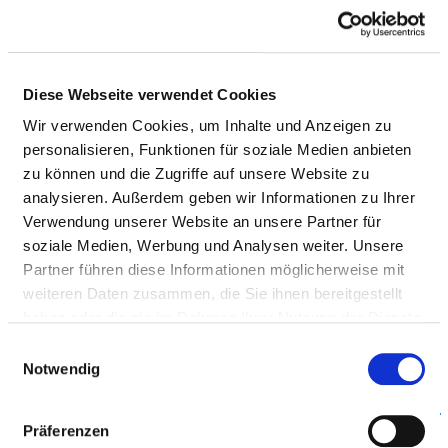
Diese Webseite verwendet Cookies
Wir verwenden Cookies, um Inhalte und Anzeigen zu
personalisieren, Funktionen für soziale Medien anbieten
zu können und die Zugriffe auf unsere Website zu
analysieren. Außerdem geben wir Informationen zu Ihrer
Verwendung unserer Website an unsere Partner für
Avallonstraße 30
soziale Medien, Werbung und Analysen weiter. Unsere
56812 Cochem
Partner führen diese Informationen möglicherweise mit
weiteren Daten zusammen, die Sie ihnen bereitgestellt
Phone:
02632-4070
haben oder die sie im Rahmen Ihrer Nutzung der Dienste
Mail:
ed.suahneknarksednal.fmr@ofni
gesammelt haben.
Einwilligungsauswahl
Notwendig
Approach
https://www.landeskrankenhaus.de/rhein-mosel-fachk...
Präferenzen