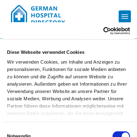
Togg
To the hospital’s home page
Diese Webseite verwendet Cookies
Wir verwenden Cookies, um Inhalte und Anzeigen zu
ROTKREUZKLINIKUM
personalisieren, Funktionen für soziale Medien anbieten
zu können und die Zugriffe auf unsere Website zu
MÜNCHEN GGMBH
analysieren. Außerdem geben wir Informationen zu Ihrer
Verwendung unserer Website an unsere Partner für
soziale Medien, Werbung und Analysen weiter. Unsere
Partner führen diese Informationen möglicherweise mit
weiteren Daten zusammen, die Sie ihnen bereitgestellt
haben oder die sie im Rahmen Ihrer Nutzung der Dienste
gesammelt haben.
Einwilligungsauswahl
PARTICIPATION IN EMERGENCY CARE
Notwendig