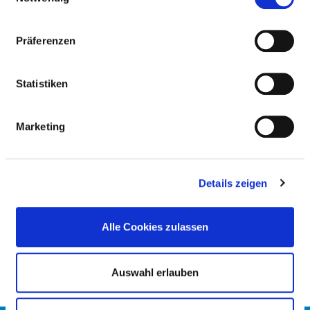
EMERGENCY CARE LEVELS
Präferenzen
EXTENDED EMERGENCY CARE LEVEL 2
Statistiken
Marketing
GENERAL
COOPERATION WITH THE ASSOCIATION OF
STATUTORY HEALTH INSURANCE PHYSICIANS?
Details zeigen
NOTE ON EMERGENCY CARE
Alle Cookies zulassen
Auswahl erlauben