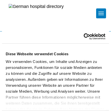
Togg
To the hospital’s home page
Diese Webseite verwendet Cookies
KLINIKUM WÜRZBURG MITTE
Wir verwenden Cookies, um Inhalte und Anzeigen zu
GGMBH
personalisieren, Funktionen für soziale Medien anbieten
zu können und die Zugriffe auf unsere Website zu
analysieren. Außerdem geben wir Informationen zu Ihrer
Verwendung unserer Website an unsere Partner für
soziale Medien, Werbung und Analysen weiter. Unsere
Partner führen diese Informationen möglicherweise mit
weiteren Daten zusammen, die Sie ihnen bereitgestellt
PARTICIPATION IN EMERGENCY CARE
haben oder die sie im Rahmen Ihrer Nutzung der Dienste