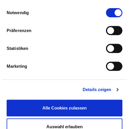
gesammelt haben.
Einwilligungsauswahl
Notwendig
EMERGENCY CARE LEVELS
COMPREHENSIVE EMERGENCY CARE
Präferenzen
LEVEL 3
Statistiken
GENERAL
Marketing
COOPERATION WITH THE ASSOCIATION OF
STATUTORY HEALTH INSURANCE
PHYSICIANS?
Details zeigen
NOTE ON EMERGENCY CARE
Alle Cookies zulassen
Auswahl erlauben