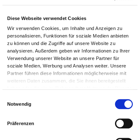
QUALITY MANAGEMENT
Diese Webseite verwendet Cookies
Wir verwenden Cookies, um Inhalte und Anzeigen zu
RESPONSIBLE PERSON
personalisieren, Funktionen für soziale Medien anbieten
zu können und die Zugriffe auf unsere Website zu
Sabrina Wiener
analysieren. Außerdem geben wir Informationen zu Ihrer
Verwendung unserer Website an unsere Partner für
Leitung Qualitäts- und Klinisches
soziale Medien, Werbung und Analysen weiter. Unsere
Risikomanagement
Partner führen diese Informationen möglicherweise mit
weiteren Daten zusammen, die Sie ihnen bereitgestellt
Salvatorstr. 7
haben oder die sie im Rahmen Ihrer Nutzung der Dienste
97074 Würzburg
gesammelt haben.
Einwilligungsauswahl
Phone:
0931 -791-7033
Notwendig
Mail:
ed.mukinilk-mwk@reneiw.anirbas
Präferenzen
STEERING COMMITTEE