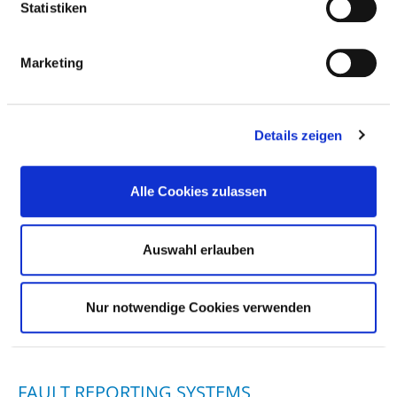
Statistiken
Marketing
RISK MANAGEMENT
RESPONSIBLE PERSON
Details zeigen
STEERING COMMITTEE
Alle Cookies zulassen
RISK MANAGEMENT INSTRUMENTS AND
Auswahl erlauben
MEASURES
Nur notwendige Cookies verwenden
INSTRUMENTS AND MEASURES
FAULT REPORTING SYSTEMS