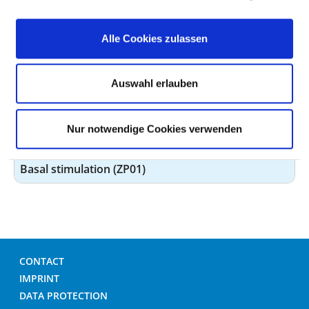
Stoma management (ZP15)
Alle Cookies zulassen
Quality management (ZP13)
Auswahl erlauben
Kinaesthetics (ZP08)
Breastfeeding and lactation consultation (ZP28)
z. B Still- und Laktationsberater (IBCLC)
Nur notwendige Cookies verwenden
Basal stimulation (ZP01)
CONTACT
IMPRINT
DATA PROTECTION