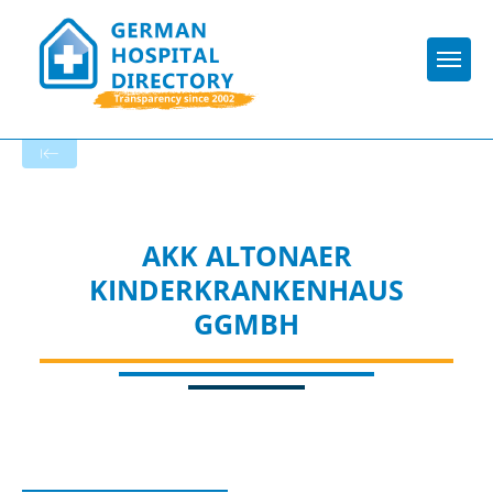
Togg
Startseite der Fachabteilung
AKK ALTONAER
KINDERKRANKENHAUS
GGMBH