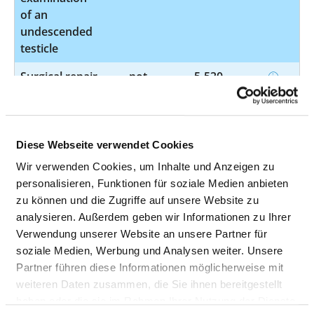
of an
undescended
testicle
Surgical repair
not
5-530
of an inguinal
specified
hernia
Exchange or
not
8-133
Diese Webseite verwendet Cookies
removal of a
specified
Wir verwenden Cookies, um Inhalte und Anzeigen zu
urinary
personalisieren, Funktionen für soziale Medien anbieten
catheter
zu können und die Zugriffe auf unsere Website zu
through the
analysieren. Außerdem geben wir Informationen zu Ihrer
abdominal
Verwendung unserer Website an unsere Partner für
wall
soziale Medien, Werbung und Analysen weiter. Unsere
Examination
not
1-694
Partner führen diese Informationen möglicherweise mit
of the
specified
weiteren Daten zusammen, die Sie ihnen bereitgestellt
abdominal
haben oder die sie im Rahmen Ihrer Nutzung der Dienste