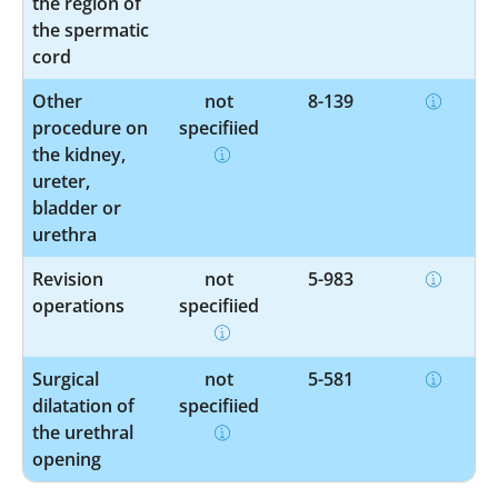
the region of
the spermatic
cord
Other
not
8-139
procedure on
specified
the kidney,
ureter,
bladder or
urethra
Revision
not
5-983
operations
specified
Surgical
not
5-581
dilatation of
specified
the urethral
opening