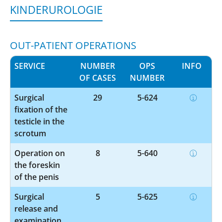
KINDERUROLOGIE
OUT-PATIENT OPERATIONS
SERVICE
NUMBER
OPS
INFO
OF CASES
NUMBER
Surgical
29
5-624
fixation of the
testicle in the
scrotum
Operation on
8
5-640
the foreskin
of the penis
Surgical
5
5-625
release and
examination