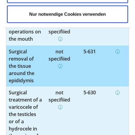
removal of a
specified
testicle
Nur notwendige Cookies verwenden
Other
not
5-279
operations on
specified
the mouth
Surgical
not
5-631
removal of
specified
the tissue
around the
epididymis
Surgical
not
5-630
treatment of a
specified
varicocele of
the testicles
or of a
hydrocele in