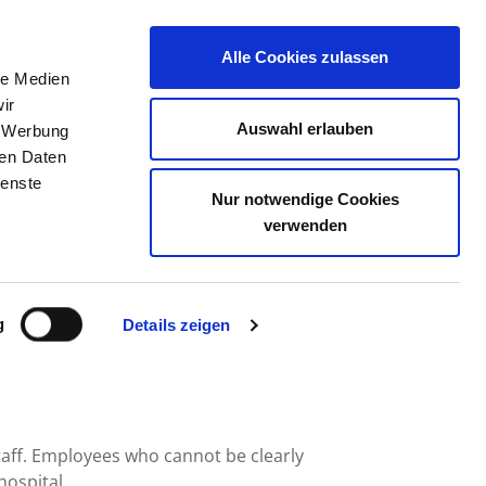
Alle Cookies zulassen
le Medien
JOB PORTAL
CONTACT
YOUR OPINION
ir
Auswahl erlauben
, Werbung
ren Daten
ienste
Nur notwendige Cookies
NKENHAUS GGMBH
verwenden
g
Details zeigen
taff. Employees who cannot be clearly
hospital.