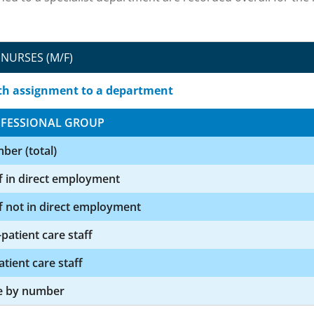
NURSES (M/F)
th assignment to a department
FESSIONAL GROUP
ber (total)
f in direct employment
f not in direct employment
patient care staff
atient care staff
e by number