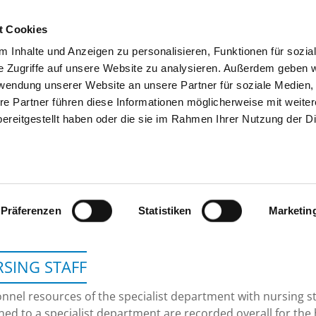
t Cookies
 Inhalte und Anzeigen zu personalisieren, Funktionen für sozia
SEARCH
TIPS & HELP
THE GHD
e Zugriffe auf unsere Website zu analysieren. Außerdem geben w
rwendung unserer Website an unsere Partner für soziale Medien
re Partner führen diese Informationen möglicherweise mit weite
ereitgestellt haben oder die sie im Rahmen Ihrer Nutzung der D
AKK ALTONAER KINDERKRA
Präferenzen
Statistiken
Marketin
SING STAFF
nnel resources of the specialist department with nursing s
ned to a specialist department are recorded overall for the 