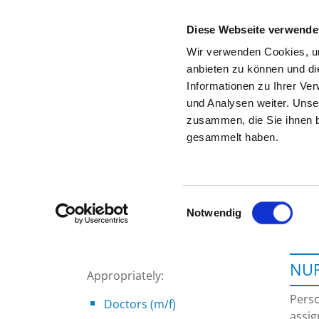
Diese Webseite verwende
Wir verwenden Cookies, um
anbieten zu können und di
Informationen zu Ihrer Ve
To the specialist department
und Analysen weiter. Unse
zusammen, die Sie ihnen b
gesammelt haben.
Einwilligungsauswahl
Notwendig
NUR
Appropriately:
Perso
Doctors (m/f)
assig