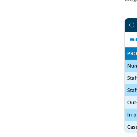
Wi
PRO
Num
Staf
Staf
Out-
In-p
Cas