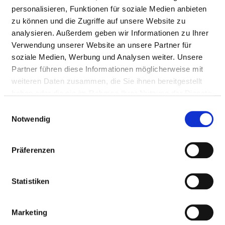
personalisieren, Funktionen für soziale Medien anbieten
Appropriately:
zu können und die Zugriffe auf unsere Website zu
Doctors (m/f)
analysieren. Außerdem geben wir Informationen zu Ihrer
Verwendung unserer Website an unsere Partner für
soziale Medien, Werbung und Analysen weiter. Unsere
NURSING STAFF
Partner führen diese Informationen möglicherweise mit
weiteren Daten zusammen, die Sie ihnen bereitgestellt
Personnel resources of the specialist department
haben oder die sie im Rahmen Ihrer Nutzung der Dienste
with nursing staff. Employees who cannot be clearly
gesammelt haben.
Einwilligungsauswahl
assigned to a specialist department are recorded
Notwendig
overall for the hospital.
Präferenzen
NURSES (M/F)
Statistiken
With assignment to a department
Marketing
PROFESSIONAL
NUMBER
EXPLANATION