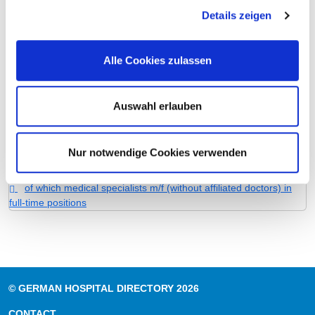
Staff in direct employment
16,69
Details zeigen
Staff not in direct employment
0,00
Alle Cookies zulassen
Out-patient care staff
0,00
In-patient care staff
16,69
Auswahl erlauben
Case by number
20,07
prevailing collectively agreed
40,0
Nur notwendige Cookies verwenden
weekly working hours
of which medical specialists m/f (without affiliated doctors) in
full-time positions
© GERMAN HOSPITAL DIRECTORY 2026
CONTACT