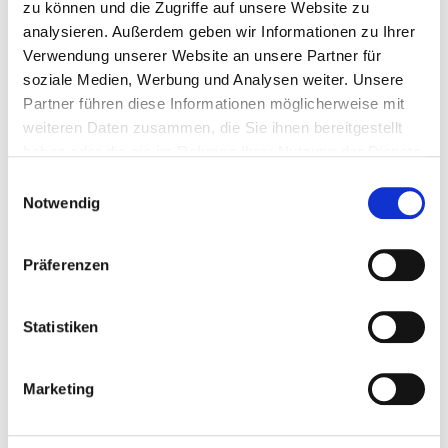
Staffing of the specialist department with doctors (m/f). Employees
zu können und die Zugriffe auf unsere Website zu
who cannot be clearly assigned to a specialist department are
analysieren. Außerdem geben wir Informationen zu Ihrer
recorded overall for the hospital.
Verwendung unserer Website an unsere Partner für
soziale Medien, Werbung und Analysen weiter. Unsere
Partner führen diese Informationen möglicherweise mit
Senior Physician
weiteren Daten zusammen, die Sie ihnen bereitgestellt
haben oder die sie im Rahmen Ihrer Nutzung der Dienste
PD Dr. med. Martin Blohm
gesammelt haben.
Einwilligungsauswahl
Leitender Arzt
Notwendig
Phone:
040-88908-212
Mail:
ten.suahneknarkrednik@mholb.nitram
Präferenzen
Statistiken
Doctors m/f in total (without affiliated doctors) in full-time
positions
Marketing
PROFESSIONAL GROUP
NUMBER
EXPLANATION
Number (total)
16,69