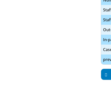
Num
Staf
Staf
Out-
In-p
Cas
prev