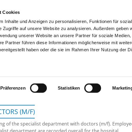
t Cookies
 Inhalte und Anzeigen zu personalisieren, Funktionen für sozia
SEARCH
TIPS & HELP
THE GHD
e Zugriffe auf unsere Website zu analysieren. Außerdem geben w
rwendung unserer Website an unsere Partner für soziale Medien
re Partner führen diese Informationen möglicherweise mit weite
ereitgestellt haben oder die sie im Rahmen Ihrer Nutzung der D
AKK ALTONAER KINDERKRA
Präferenzen
Statistiken
Marketin
TORS (M/F)
ing of the specialist department with doctors (m/f). Employ
alist department are recorded overall for the hospital.