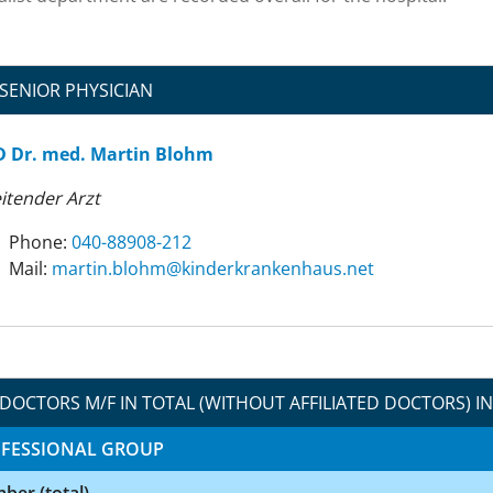
SENIOR PHYSICIAN
D Dr. med. Martin Blohm
itender Arzt
Phone:
040-88908-212
Mail:
ten.suahneknarkrednik@mholb.nitram
DOCTORS M/F IN TOTAL (WITHOUT AFFILIATED DOCTORS) IN
FESSIONAL GROUP