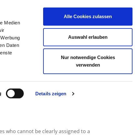
Alle Cookies zulassen
le Medien
JOB PORTAL
CONTACT
YOUR OPINION
ir
Auswahl erlauben
, Werbung
ren Daten
ienste
Nur notwendige Cookies
NKENHAUS GGMBH
verwenden
g
Details zeigen
ees who cannot be clearly assigned to a