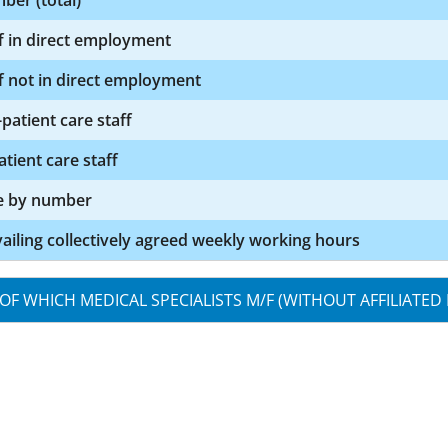
ber (total)
f in direct employment
f not in direct employment
patient care staff
atient care staff
e by number
ailing collectively agreed weekly working hours
OF WHICH MEDICAL SPECIALISTS M/F (WITHOUT AFFILIATED