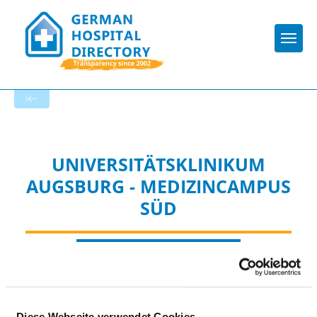
Togg
To the hospital’s home page
UNIVERSITÄTSKLINIKUM
AUGSBURG - MEDIZINCAMPUS
SÜD
Diese Webseite verwendet Cookies