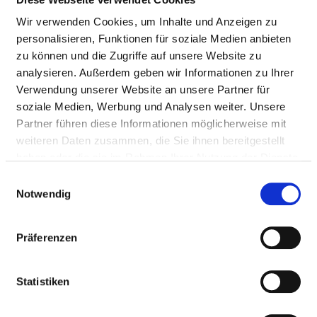
Relevant to this:
Wir verwenden Cookies, um Inhalte und Anzeigen zu
personalisieren, Funktionen für soziale Medien anbieten
Nursing staff
zu können und die Zugriffe auf unsere Website zu
Therapeutic staff
analysieren. Außerdem geben wir Informationen zu Ihrer
Verwendung unserer Website an unsere Partner für
soziale Medien, Werbung und Analysen weiter. Unsere
DOCTORS (M/F)
Partner führen diese Informationen möglicherweise mit
weiteren Daten zusammen, die Sie ihnen bereitgestellt
Medical personnel information for the entire hospital.
haben oder die sie im Rahmen Ihrer Nutzung der Dienste
Information on the staff of the individual
gesammelt haben.
Einwilligungsauswahl
departments can be found on the department pages.
Notwendig
Präferenzen
TOTAL NUMBER OF DOCTORS (M/F,
EXCLUDING IN-PATIENT DOCTORS) IN FULL-TIME
EMPLOYMENT
Statistiken
PROFESSIONAL
NUMBER
EXPLANATION