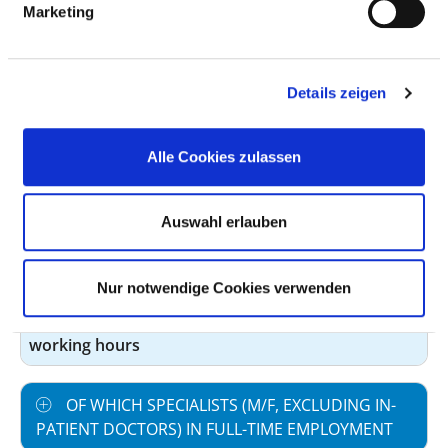
GROUP
Marketing
Number (total)
50,25
Staff in direct
50,25
Details zeigen
employment
Staff not in direct
0,00
Alle Cookies zulassen
employment
Out-patient care staff
13,45
Auswahl erlauben
In-patient care staff
36,80
Nur notwendige Cookies verwenden
Prevailing collectively
41,56
agreed weekly
working hours
OF WHICH SPECIALISTS (M/F, EXCLUDING IN-
PATIENT DOCTORS) IN FULL-TIME EMPLOYMENT