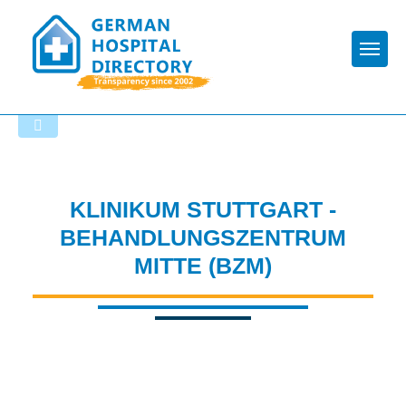
Togg
To the hospital’s home page
KLINIKUM STUTTGART -
BEHANDLUNGSZENTRUM
MITTE (BZM)