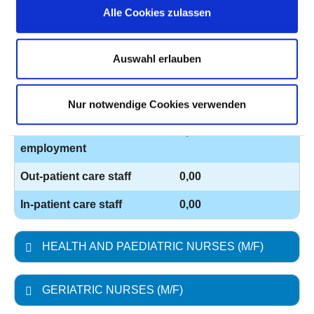
Alle Cookies zulassen
PROFESSIONAL
NUMBER
EXPLANATION
GROUP
Auswahl erlauben
Number (total)
0,00
Staff in direct
0,00
employment
Nur notwendige Cookies verwenden
Staff not in direct
0,00
employment
Out-patient care staff
0,00
In-patient care staff
0,00
HEALTH AND PAEDIATRIC NURSES (M/F)
GERIATRIC NURSES (M/F)