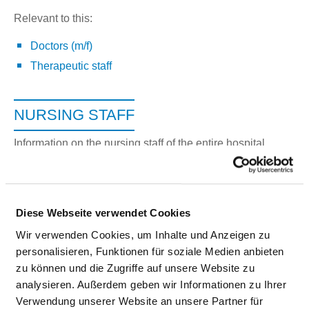
Relevant to this:
Doctors (m/f)
Therapeutic staff
NURSING STAFF
Information on the nursing staff of the entire hospital.
Information on the staff of the individual departments can
be found on the department pages.
Diese Webseite verwendet Cookies
Wir verwenden Cookies, um Inhalte und Anzeigen zu
NURSE AND HEALTH CARE WORKERS (M/F)
personalisieren, Funktionen für soziale Medien anbieten
zu können und die Zugriffe auf unsere Website zu
With and without departmental allocation
analysieren. Außerdem geben wir Informationen zu Ihrer
PROFESSIONAL
NUMBER
EXPLANATION
Verwendung unserer Website an unsere Partner für