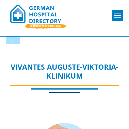
Togg
To the hospital’s home page
VIVANTES AUGUSTE-VIKTORIA-
KLINIKUM