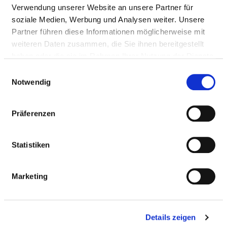
Approach
Verwendung unserer Website an unsere Partner für
soziale Medien, Werbung und Analysen weiter. Unsere
http://www.vivantes.de
Partner führen diese Informationen möglicherweise mit
weiteren Daten zusammen, die Sie ihnen bereitgestellt
haben oder die sie im Rahmen Ihrer Nutzung der Dienste
Medical administration
gesammelt haben.
Einwilligungsauswahl
MU Dr. Dr. h.c. Mario Zacharias (Chefarzt)
Notwendig
Präferenzen
Information and services of the department
NUMBER OF CASES
Statistiken
Number of inpatient cases: 3.043
Marketing
STAFFING
Details zeigen