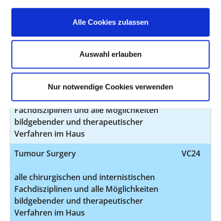
alle chirurgischen und internistischen
Fachdisziplinen und alle Möglichkeiten
Alle Cookies zulassen
bildgebender und therapeutischer
Verfahren im Haus
Auswahl erlauben
Conservative treatment of arterial
VC18
vascular diseases
Nur notwendige Cookies verwenden
alle chirurgischen und internistischen
Fachdisziplinen und alle Möglichkeiten
bildgebender und therapeutischer
Verfahren im Haus
Tumour Surgery
VC24
alle chirurgischen und internistischen
Fachdisziplinen und alle Möglichkeiten
bildgebender und therapeutischer
Verfahren im Haus