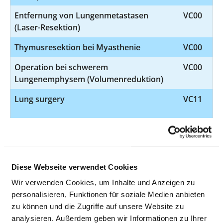
Entfernung von Lungenmetastasen
VC00
(Laser-Resektion)
Thymusresektion bei Myasthenie
VC00
Operation bei schwerem
VC00
Lungenemphysem (Volumenreduktion)
Lung surgery
VC11
alle chirurgischen und internistischen
Fachdisziplinen und alle Möglichkeiten
bildgebender und therapeutischer
Verfahren im Haus
Diese Webseite verwendet Cookies
Operations due to chest trauma
VC13
Wir verwenden Cookies, um Inhalte und Anzeigen zu
personalisieren, Funktionen für soziale Medien anbieten
alle chirurgischen und internistischen
zu können und die Zugriffe auf unsere Website zu
Fachdisziplinen und alle Möglichkeiten
analysieren. Außerdem geben wir Informationen zu Ihrer