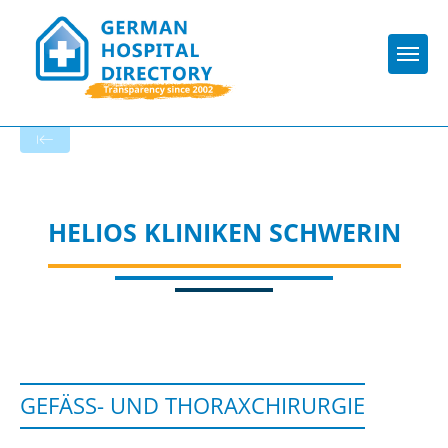
Togg
To the specialist department
HELIOS KLINIKEN SCHWERIN
GEFÄSS- UND THORAXCHIRURGIE