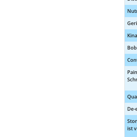
Nut
Geri
Kina
Bob
Con
Pai
Sch
Qua
De-e
Sto
ist