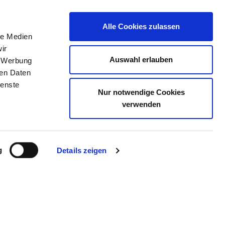
Alle Cookies zulassen
le Medien
JOB PORTAL
CONTACT
YOUR OPINION
ir
Auswahl erlauben
, Werbung
ren Daten
ienste
Nur notwendige Cookies
CHWERIN
verwenden
g
Details zeigen