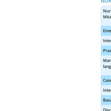
NUR
Nurs
Mita
Eme
Inte
Prac
Man
lang
Cas
Inte
Basa
Dis