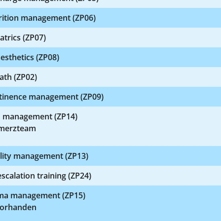
rition management (ZP06)
atrics (ZP07)
esthetics (ZP08)
ath (ZP02)
tinence management (ZP09)
n management (ZP14)
merzteam
lity management (ZP13)
scalation training (ZP24)
ma management (ZP15)
 vorhanden