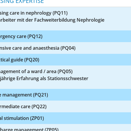
SING EXPERTISE
ing care in nephrology (PQ11)
rbeiter mit der Fachweiterbildung Nephrologie
rgency care (PQ12)
nsive care and anaesthesia (PQ04)
tical guide (PQ20)
agement of a ward / area (PQ05)
jährige Erfahrung als Stationsschwester
e management (PQ21)
rmediate care (PQ22)
l stimulation (ZP01)
charge management (ZP05)