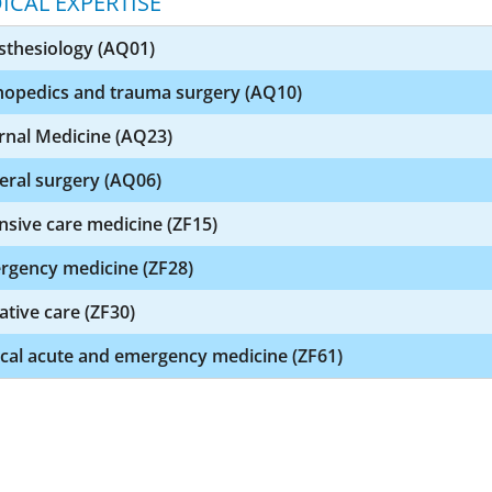
ICAL EXPERTISE
sthesiology (AQ01)
hopedics and trauma surgery (AQ10)
rnal Medicine (AQ23)
eral surgery (AQ06)
nsive care medicine (ZF15)
rgency medicine (ZF28)
iative care (ZF30)
ical acute and emergency medicine (ZF61)