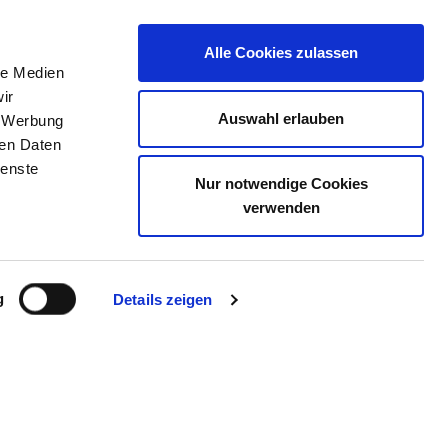
Alle Cookies zulassen
le Medien
JOB PORTAL
CONTACT
YOUR OPINION
ir
Auswahl erlauben
, Werbung
ren Daten
ienste
Nur notwendige Cookies
CHWERIN
verwenden
g
Details zeigen