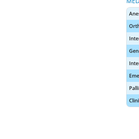
MED
Ane
Ort
Inte
Gen
Inte
Eme
Pall
Clin