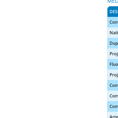
MED
DES
Con
Nat
Dup
Pro
Fluo
Proj
Com
Com
Com
Art