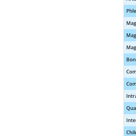
Phl
Mag
Mag
Mag
Bon
Comp
Comp
Intr
Qua
Inte
Chil