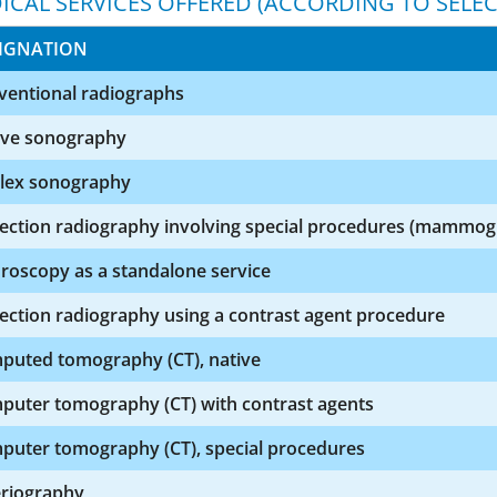
ICAL SERVICES OFFERED (ACCORDING TO SELEC
IGNATION
ventional radiographs
ive sonography
lex sonography
jection radiography involving special procedures (mammo
roscopy as a standalone service
ection radiography using a contrast agent procedure
puted tomography (CT), native
puter tomography (CT) with contrast agents
puter tomography (CT), special procedures
eriography