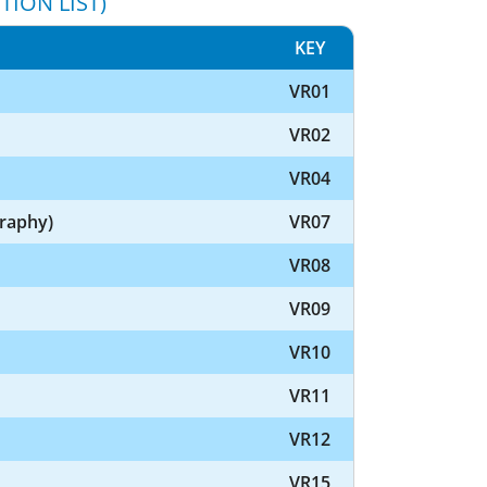
TION LIST)
KEY
VR01
VR02
VR04
graphy)
VR07
VR08
VR09
VR10
VR11
VR12
VR15