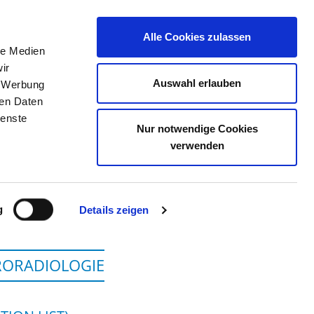
Alle Cookies zulassen
le Medien
JOB PORTAL
CONTACT
YOUR OPINION
ir
Auswahl erlauben
, Werbung
ren Daten
ienste
Nur notwendige Cookies
CHWERIN
verwenden
g
Details zeigen
URORADIOLOGIE