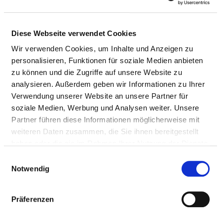
NURSING EXPERTISE
Diese Webseite verwendet Cookies
Intensive care and anaesthesia (PQ04)
Wir verwenden Cookies, um Inhalte und Anzeigen zu
Management of a ward / area (PQ05)
personalisieren, Funktionen für soziale Medien anbieten
zu können und die Zugriffe auf unsere Website zu
Nursing care in oncology (PQ07)
analysieren. Außerdem geben wir Informationen zu Ihrer
Emergency care (PQ12)
Verwendung unserer Website an unsere Partner für
soziale Medien, Werbung und Analysen weiter. Unsere
Nursing care in endoscopy (PQ18)
Partner führen diese Informationen möglicherweise mit
weiteren Daten zusammen, die Sie ihnen bereitgestellt
Practical guide (PQ20)
haben oder die sie im Rahmen Ihrer Nutzung der Dienste
Case management (PQ21)
gesammelt haben.
Einwilligungsauswahl
Notwendig
Intermediate care (PQ22)
Basal stimulation (ZP01)
Präferenzen
Bobath (ZP02)