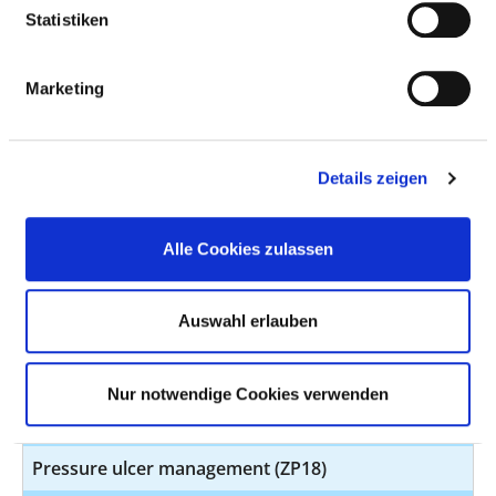
Statistiken
Endoscopy / functional diagnostics (ZP04)
Discharge management (ZP05)
Marketing
Nutrition management (ZP06)
Geriatrics (ZP07)
Details zeigen
Kinaesthetics (ZP08)
Continence management (ZP09)
Alle Cookies zulassen
Quality management (ZP13)
Auswahl erlauben
Pain management (ZP14)
Stoma management (ZP15)
Nur notwendige Cookies verwenden
Wound management (ZP16)
Pressure ulcer management (ZP18)