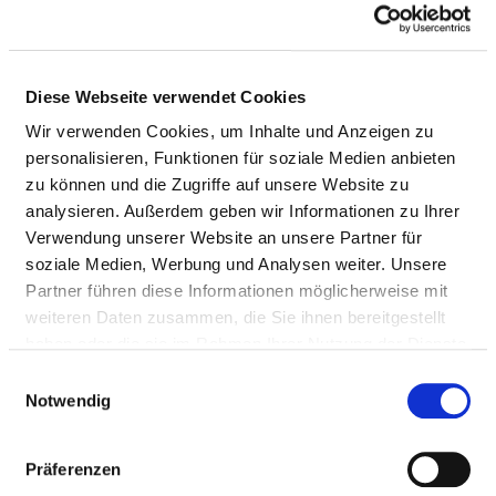
NURSING EXPERTISE
Diploma (PQ02)
Diese Webseite verwendet Cookies
Intensive care and anaesthesia (PQ04)
Wir verwenden Cookies, um Inhalte und Anzeigen zu
personalisieren, Funktionen für soziale Medien anbieten
Management of a ward / area (PQ05)
zu können und die Zugriffe auf unsere Website zu
Nursing care in oncology (PQ07)
analysieren. Außerdem geben wir Informationen zu Ihrer
Verwendung unserer Website an unsere Partner für
Paediatric intensive care and anaesthesia (PQ09)
soziale Medien, Werbung und Analysen weiter. Unsere
Partner führen diese Informationen möglicherweise mit
Emergency care (PQ12)
weiteren Daten zusammen, die Sie ihnen bereitgestellt
Nursing care in endoscopy (PQ18)
haben oder die sie im Rahmen Ihrer Nutzung der Dienste
gesammelt haben.
Einwilligungsauswahl
Practical guide (PQ20)
Notwendig
Case management (PQ21)
Präferenzen
Intermediate care (PQ22)