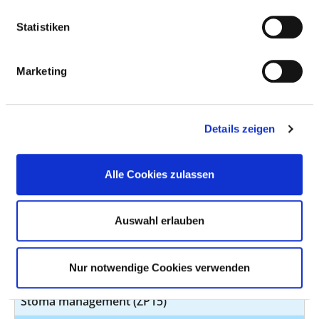
Basal stimulation (ZP01)
Statistiken
Bobath (ZP02)
Marketing
Diabetes (ZP03)
Endoscopy / functional diagnostics (ZP04)
Discharge management (ZP05)
Details zeigen
Nutrition management (ZP06)
Alle Cookies zulassen
Kinaesthetics (ZP08)
Continence management (ZP09)
Auswahl erlauben
Quality management (ZP13)
Nur notwendige Cookies verwenden
Pain management (ZP14)
Stoma management (ZP15)