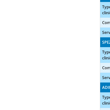
Type
clini
Com
Serv
SPE
Type
clini
Com
Serv
ADI
Type
clini