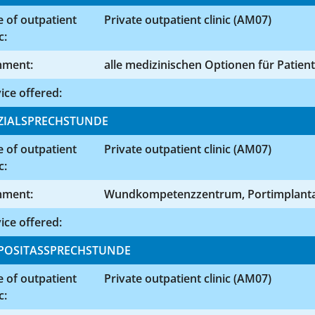
 of outpatient
Private outpatient clinic (AM07)
c:
ment:
alle medizinischen Optionen für Patien
ice offered:
ZIALSPRECHSTUNDE
 of outpatient
Private outpatient clinic (AM07)
c:
ment:
Wundkompetenzzentrum, Portimplanta
ice offered:
POSITASSPRECHSTUNDE
 of outpatient
Private outpatient clinic (AM07)
c: