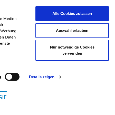
Alle Cookies zulassen
le Medien
JOB PORTAL
CONTACT
YOUR OPINION
ir
Auswahl erlauben
, Werbung
ren Daten
ienste
Nur notwendige Cookies
CHWERIN
verwenden
g
Details zeigen
GIE