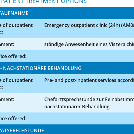
PATIENT TREATMENT OPTIONS
TAUFNAHME
 of outpatient
Emergency outpatient clinic (24h) (AM0
c:
ment:
ständige Anwesenheit eines Viszeralch
ice offered:
- NACHSTATIONÄRE BEHANDLUNG
 of outpatient
Pre- and post-inpatient services accord
c:
ment:
Chefarztsprechstunde zur Feinabstim
nachstationärer Behandlung
ice offered:
VATSPRECHSTUNDE