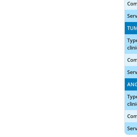
Com
Serv
TU
Type
clini
Com
Serv
ANG
Type
clini
Com
Serv