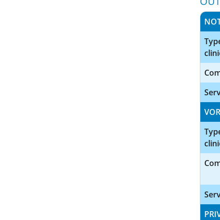
OUT
NO
Type
clini
Com
Serv
VOR
Type
clini
Com
Serv
PRI