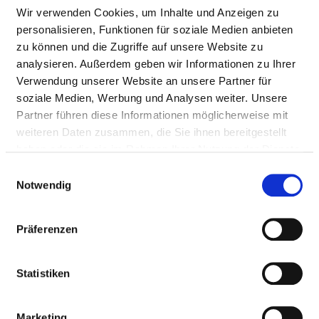
Nursing staff
Wir verwenden Cookies, um Inhalte und Anzeigen zu
personalisieren, Funktionen für soziale Medien anbieten
zu können und die Zugriffe auf unsere Website zu
DOCTORS (M/F)
analysieren. Außerdem geben wir Informationen zu Ihrer
Verwendung unserer Website an unsere Partner für
Staffing of the specialist department with doctors
soziale Medien, Werbung und Analysen weiter. Unsere
(m/f). Employees who cannot be clearly assigned to a
Partner führen diese Informationen möglicherweise mit
specialist department are recorded overall for the
weiteren Daten zusammen, die Sie ihnen bereitgestellt
hospital.
haben oder die sie im Rahmen Ihrer Nutzung der Dienste
gesammelt haben.
Einwilligungsauswahl
Notwendig
DOCTORS M/F IN TOTAL (WITHOUT AFFILIATED
DOCTORS) IN FULL-TIME POSITIONS
Präferenzen
PROFESSIONAL
NUMBER
EXPLANATION
GROUP
Statistiken
Number (total)
18,80
Staff in direct
18,80
Marketing