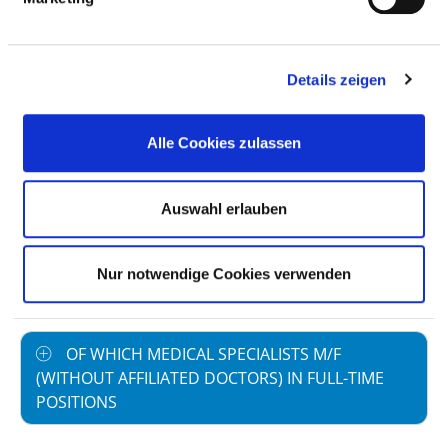
employment
Staff not in direct
0,00
Details zeigen
employment
Out-patient care staff
0,90
Alle Cookies zulassen
In-patient care staff
17,90
Case by number
99,66
Auswahl erlauben
prevailing collectively
40,0
agreed weekly
Nur notwendige Cookies verwenden
working hours
OF WHICH MEDICAL SPECIALISTS M/F
(WITHOUT AFFILIATED DOCTORS) IN FULL-TIME
POSITIONS