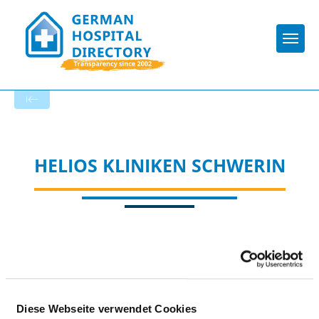
Togg
To the specialist department
HELIOS KLINIKEN SCHWERIN
Appropriately:
Diese Webseite verwendet Cookies