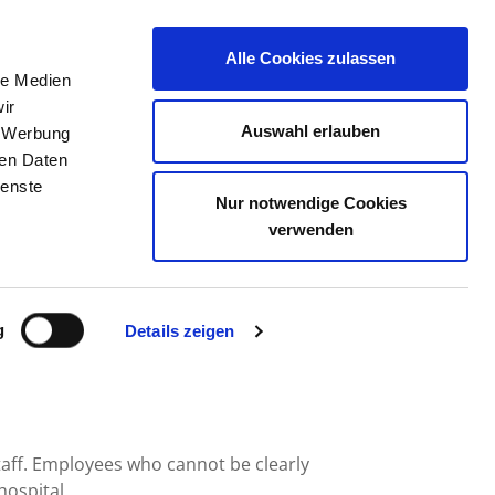
Alle Cookies zulassen
le Medien
JOB PORTAL
CONTACT
YOUR OPINION
ir
Auswahl erlauben
, Werbung
ren Daten
ienste
Nur notwendige Cookies
CHWERIN
verwenden
g
Details zeigen
taff. Employees who cannot be clearly
hospital.