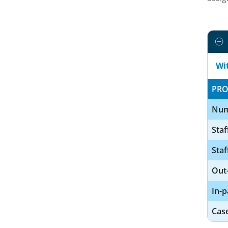
Wi
PRO
Num
Staf
Staf
Out-
In-p
Cas