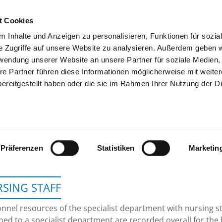
t Cookies
 Inhalte und Anzeigen zu personalisieren, Funktionen für sozia
SEARCH
TIPS & HELP
THE GHD
e Zugriffe auf unsere Website zu analysieren. Außerdem geben w
rwendung unserer Website an unsere Partner für soziale Medien
re Partner führen diese Informationen möglicherweise mit weite
ereitgestellt haben oder die sie im Rahmen Ihrer Nutzung der D
HELIOS KLINIKEN S
Präferenzen
Statistiken
Marketin
SING STAFF
nnel resources of the specialist department with nursing s
ned to a specialist department are recorded overall for the 