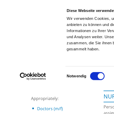
Diese Webseite verwende
Wir verwenden Cookies, um
anbieten zu können und di
Informationen zu Ihrer Ve
To the specialist department
und Analysen weiter. Unse
zusammen, die Sie ihnen b
gesammelt haben.
Einwilligungsauswahl
Notwendig
NUR
Appropriately:
Perso
Doctors (m/f)
assig