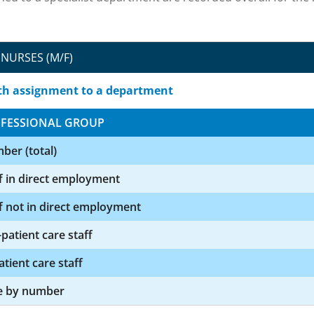
NURSES (M/F)
th assignment to a department
FESSIONAL GROUP
ber (total)
f in direct employment
f not in direct employment
patient care staff
atient care staff
e by number