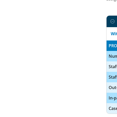
Wi
PRO
Num
Staf
Staf
Out-
In-p
Cas