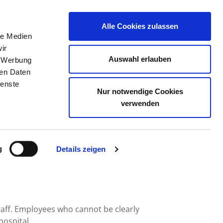
Alle Cookies zulassen
le Medien
JOB PORTAL
CONTACT
YOUR OPINION
ir
Auswahl erlauben
, Werbung
ren Daten
ienste
Nur notwendige Cookies
CHWERIN
verwenden
g
Details zeigen
taff. Employees who cannot be clearly
hospital.