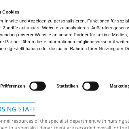
t Cookies
 Inhalte und Anzeigen zu personalisieren, Funktionen für sozia
SEARCH
TIPS & HELP
THE GHD
e Zugriffe auf unsere Website zu analysieren. Außerdem geben w
rwendung unserer Website an unsere Partner für soziale Medien
re Partner führen diese Informationen möglicherweise mit weite
ereitgestellt haben oder die sie im Rahmen Ihrer Nutzung der D
HELIOS KLINIKEN S
Präferenzen
Statistiken
Marketin
SING STAFF
nnel resources of the specialist department with nursing s
ned to a specialist department are recorded overall for the 