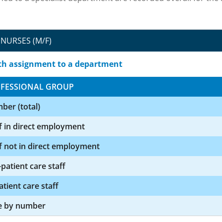
NURSES (M/F)
th assignment to a department
FESSIONAL GROUP
ber (total)
f in direct employment
f not in direct employment
patient care staff
atient care staff
e by number