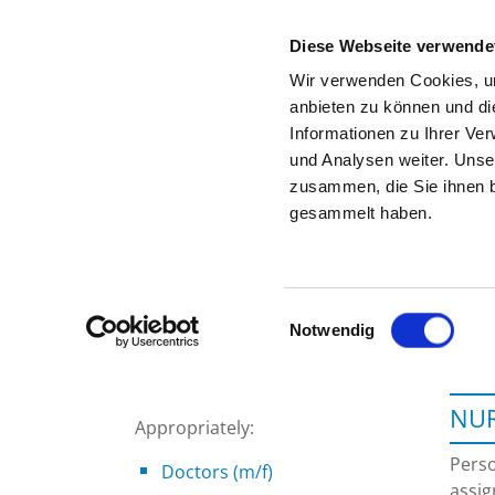
Diese Webseite verwende
Wir verwenden Cookies, um
anbieten zu können und di
Informationen zu Ihrer Ve
To the specialist department
und Analysen weiter. Unse
zusammen, die Sie ihnen b
gesammelt haben.
Einwilligungsauswahl
Notwendig
NUR
Appropriately:
Perso
Doctors (m/f)
assig