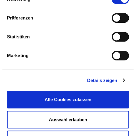
Staff in direct
15,90
employment
Präferenzen
Staff not in direct
0,00
employment
Statistiken
Out-patient care staff
0,00
Marketing
In-patient care staff
15,90
Case by number
118,05
Details zeigen
PAEDIATRIC NURSES (M/F)
Alle Cookies zulassen
GERIATRIC NURSES (M/F)
Auswahl erlauben
CARE ASSISTANTS (M/F)