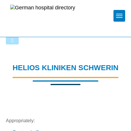
Togg
To the specialist department
HELIOS KLINIKEN SCHWERIN
Appropriately: