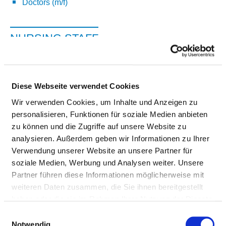
Doctors (m/f)
NURSING STAFF
Personnel resources of the specialist department with
nursing staff. Employees who cannot be clearly assigned
to a specialist department are recorded overall for the
Diese Webseite verwendet Cookies
hospital.
Wir verwenden Cookies, um Inhalte und Anzeigen zu
personalisieren, Funktionen für soziale Medien anbieten
zu können und die Zugriffe auf unsere Website zu
analysieren. Außerdem geben wir Informationen zu Ihrer
NURSES (M/F)
Verwendung unserer Website an unsere Partner für
soziale Medien, Werbung und Analysen weiter. Unsere
With assignment to a department
Partner führen diese Informationen möglicherweise mit
PROFESSIONAL
NUMBER
EXPLANATION
weiteren Daten zusammen, die Sie ihnen bereitgestellt
GROUP
haben oder die sie im Rahmen Ihrer Nutzung der Dienste
gesammelt haben.
Einwilligungsauswahl
Number (total)
15,90
Notwendig