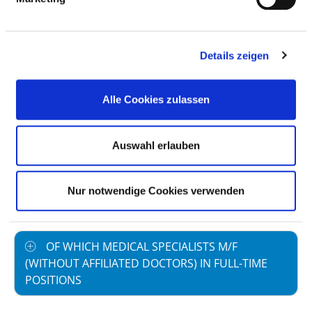
employment
Staff not in direct
4,60
Details zeigen
employment
Out-patient care staff
2,30
Alle Cookies zulassen
In-patient care staff
5,60
Case by number
75,54
Auswahl erlauben
prevailing collectively
40,0
agreed weekly
Nur notwendige Cookies verwenden
working hours
OF WHICH MEDICAL SPECIALISTS M/F
(WITHOUT AFFILIATED DOCTORS) IN FULL-TIME
POSITIONS