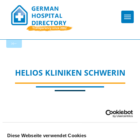
Togg
To the specialist department
HELIOS KLINIKEN SCHWERIN
Appropriately:
Diese Webseite verwendet Cookies