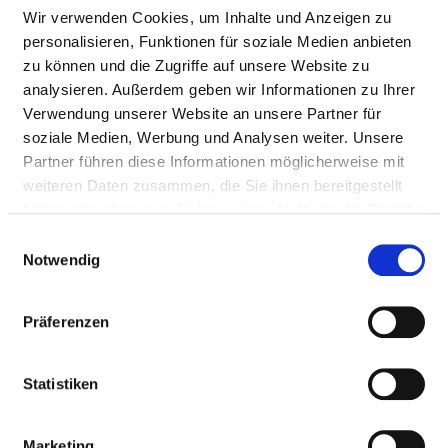
Nursing staff
Wir verwenden Cookies, um Inhalte und Anzeigen zu
personalisieren, Funktionen für soziale Medien anbieten
zu können und die Zugriffe auf unsere Website zu
DOCTORS (M/F)
analysieren. Außerdem geben wir Informationen zu Ihrer
Verwendung unserer Website an unsere Partner für
Staffing of the specialist department with doctors
soziale Medien, Werbung und Analysen weiter. Unsere
(m/f). Employees who cannot be clearly assigned to a
Partner führen diese Informationen möglicherweise mit
specialist department are recorded overall for the
weiteren Daten zusammen, die Sie ihnen bereitgestellt
hospital.
haben oder die sie im Rahmen Ihrer Nutzung der Dienste
gesammelt haben.
Einwilligungsauswahl
Notwendig
DOCTORS M/F IN TOTAL (WITHOUT AFFILIATED
DOCTORS) IN FULL-TIME POSITIONS
Präferenzen
PROFESSIONAL
NUMBER
EXPLANATION
GROUP
Statistiken
Number (total)
7,90
Staff in direct
3,30
Marketing