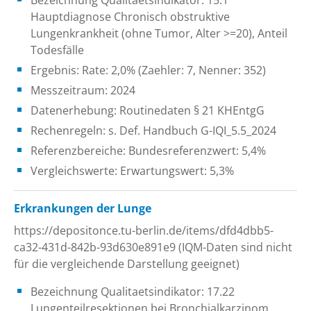
Hauptdiagnose Chronisch obstruktive
Lungenkrankheit (ohne Tumor, Alter >=20), Anteil
Todesfälle
Ergebnis: Rate: 2,0% (Zaehler: 7, Nenner: 352)
Messzeitraum: 2024
Datenerhebung: Routinedaten § 21 KHEntgG
Rechenregeln: s. Def. Handbuch G-IQI_5.5_2024
Referenzbereiche: Bundesreferenzwert: 5,4%
Vergleichswerte: Erwartungswert: 5,3%
Erkrankungen der Lunge
https://depositonce.tu-berlin.de/items/dfd4dbb5-
ca32-431d-842b-93d630e891e9 (IQM-Daten sind nicht
für die vergleichende Darstellung geeignet)
Bezeichnung Qualitaetsindikator: 17.22
Lungenteilresektionen bei Bronchialkarzinom,