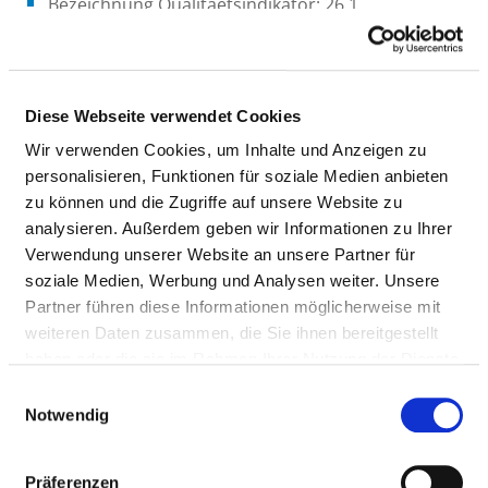
Bezeichnung Qualitaetsindikator: 26.1
Extrakranielle Gefäßoperationen - A. Carotis (Alter
>=20), Anteil Todesfälle
Ergebnis: Rate: 0,00% (Zaehler: 0, Nenner: 36)
Diese Webseite verwendet Cookies
Messzeitraum: 2024
Datenerhebung: Routinedaten § 21 KHEntgG
Wir verwenden Cookies, um Inhalte und Anzeigen zu
personalisieren, Funktionen für soziale Medien anbieten
Rechenregeln: s. Def. Handbuch G-IQI_5.5_2024
zu können und die Zugriffe auf unsere Website zu
Referenzbereiche: Bundesreferenzwert: 1,09%
analysieren. Außerdem geben wir Informationen zu Ihrer
Vergleichswerte: Ziel: < 1,09%
Verwendung unserer Website an unsere Partner für
soziale Medien, Werbung und Analysen weiter. Unsere
Gefäßoperationen
Partner führen diese Informationen möglicherweise mit
weiteren Daten zusammen, die Sie ihnen bereitgestellt
https://depositonce.tu-berlin.de/items/dfd4dbb5-
haben oder die sie im Rahmen Ihrer Nutzung der Dienste
ca32-431d-842b-93d630e891e9 (IQM-Daten sind nicht
gesammelt haben.
für die vergleichende Darstellung geeignet)
Einwilligungsauswahl
Notwendig
Bezeichnung Qualitaetsindikator: 26.2
Stentimplantation (perkutan) - A. Carotis (Alter
Präferenzen
>=20), Anteil Todesfälle