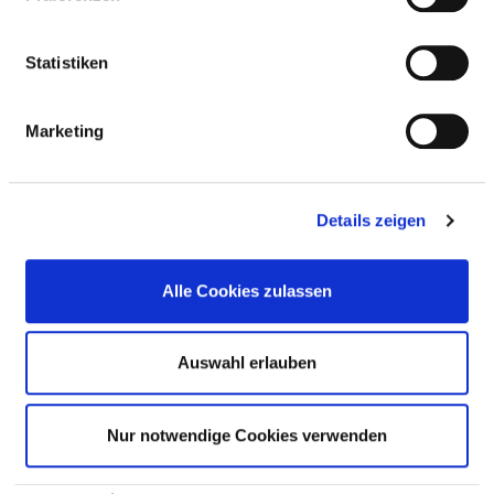
Ergebnis: Rate: 0,00% (Zaehler: 0, Nenner: 54)
Messzeitraum: 2024
Statistiken
Datenerhebung: Routinedaten § 21 KHEntgG
Rechenregeln: s. Def. Handbuch G-IQI_5.5_2024
Marketing
Referenzbereiche: Bundesreferenzwert: 2,1%
Vergleichswerte: Ziel: < 2,1%
Details zeigen
Gefäßoperationen
https://depositonce.tu-berlin.de/items/dfd4dbb5-
Alle Cookies zulassen
ca32-431d-842b-93d630e891e9 (IQM-Daten sind nicht
für die vergleichende Darstellung geeignet)
Auswahl erlauben
Bezeichnung Qualitaetsindikator: 27.22
Endovaskuläre Stent-Prothese abdominale Aorta
BEI Aneurysma (nicht rupturiert), Anteil Todesfälle
Nur notwendige Cookies verwenden
Ergebnis: Rate: 0,00% (Zaehler: 0, Nenner: 19)