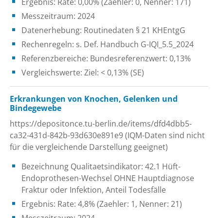
Ergebnis: Rate: 0,00% (Zaehler: 0, Nenner: 171)
Messzeitraum: 2024
Datenerhebung: Routinedaten § 21 KHEntgG
Rechenregeln: s. Def. Handbuch G-IQI_5.5_2024
Referenzbereiche: Bundesreferenzwert: 0,13%
Vergleichswerte: Ziel: < 0,13% (SE)
Erkrankungen von Knochen, Gelenken und
Bindegewebe
https://depositonce.tu-berlin.de/items/dfd4dbb5-
ca32-431d-842b-93d630e891e9 (IQM-Daten sind nicht
für die vergleichende Darstellung geeignet)
Bezeichnung Qualitaetsindikator: 42.1 Hüft-
Endoprothesen-Wechsel OHNE Hauptdiagnose
Fraktur oder Infektion, Anteil Todesfälle
Ergebnis: Rate: 4,8% (Zaehler: 1, Nenner: 21)
Messzeitraum: 2024