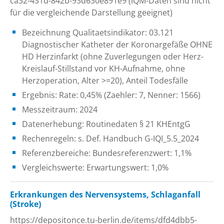
ca32-431d-842b-93d630e891e9 (IQM-Daten sind nicht
für die vergleichende Darstellung geeignet)
Bezeichnung Qualitaetsindikator: 03.121
Diagnostischer Katheter der Koronargefäße OHNE
HD Herzinfarkt (ohne Zuverlegungen oder Herz-
Kreislauf-Stillstand vor KH-Aufnahme, ohne
Herzoperation, Alter >=20), Anteil Todesfälle
Ergebnis: Rate: 0,45% (Zaehler: 7, Nenner: 1566)
Messzeitraum: 2024
Datenerhebung: Routinedaten § 21 KHEntgG
Rechenregeln: s. Def. Handbuch G-IQI_5.5_2024
Referenzbereiche: Bundesreferenzwert: 1,1%
Vergleichswerte: Erwartungswert: 1,0%
Erkrankungen des Nervensystems, Schlaganfall
(Stroke)
https://depositonce.tu-berlin.de/items/dfd4dbb5-