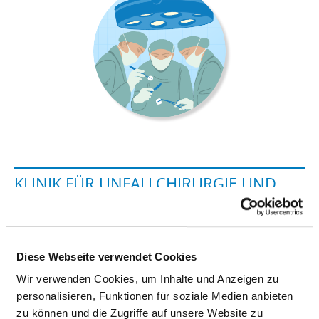
KLINIK FÜR UNFALLCHIRURGIE UND
ORTHOPÄDIE - DR. MED. CHRISTIAN
FRIZ
Diese Webseite verwendet Cookies
Tübinger Straße 30
Wir verwenden Cookies, um Inhalte und Anzeigen zu
72336 Balingen
personalisieren, Funktionen für soziale Medien anbieten
Phone:
07433-9092-2301
zu können und die Zugriffe auf unsere Website zu