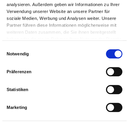
Fax: 07433-9092-2305
analysieren. Außerdem geben wir Informationen zu Ihrer
Mail:
ed.mukinilk-blanrelloz@ofni
Verwendung unserer Website an unsere Partner für
soziale Medien, Werbung und Analysen weiter. Unsere
Approach
Partner führen diese Informationen möglicherweise mit
http://www.zollernalb-klinikum.de
weiteren Daten zusammen, die Sie ihnen bereitgestellt
haben oder die sie im Rahmen Ihrer Nutzung der Dienste
gesammelt haben.
Einwilligungsauswahl
Medical administration
Notwendig
Dr. med. Christian Friz (Chefarzt)
Präferenzen
Information and services of the department
Statistiken
NUMBER OF CASES
Marketing
Number of inpatient cases: 1.490