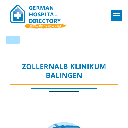
Togg
To the hospital’s home page
ZOLLERNALB KLINIKUM
BALINGEN