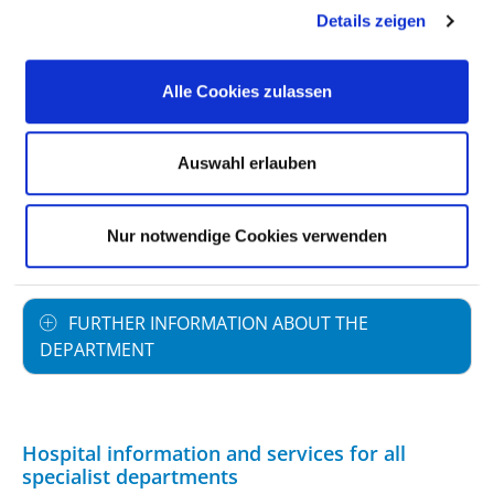
Details zeigen
STAFFING
Alle Cookies zulassen
SPECIALIST EXPERTISE AND FURTHER
TRAINING
Auswahl erlauben
MEDICAL SERVICE OFFERING WITH CASE
Nur notwendige Cookies verwenden
NUMBERS
FURTHER INFORMATION ABOUT THE
DEPARTMENT
Hospital information and services for all
specialist departments