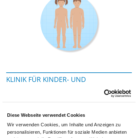
KLINIK FÜR KINDER- UND
JUGENDMEDIZIN - PROF. DR. MED.
WALTER MIHATSCH
Tübinger Str. 30
Diese Webseite verwendet Cookies
72336 Balingen
Wir verwenden Cookies, um Inhalte und Anzeigen zu
personalisieren, Funktionen für soziale Medien anbieten
Phone:
07433-9092-2951