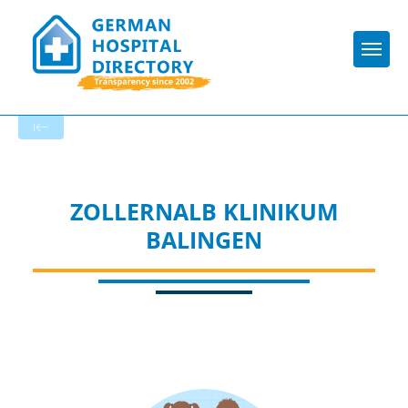
Togg
To the hospital’s home page
ZOLLERNALB KLINIKUM
BALINGEN