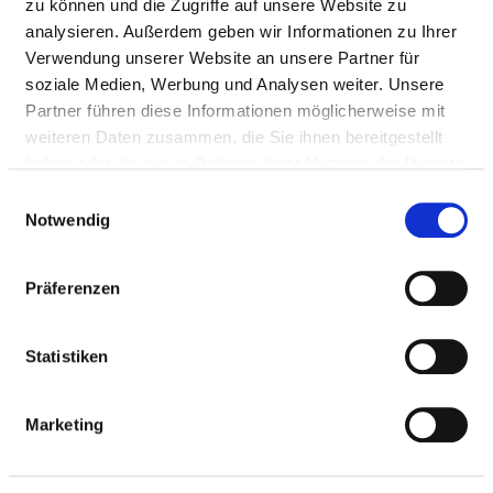
zu können und die Zugriffe auf unsere Website zu
Fax: 07433-9092-2955
analysieren. Außerdem geben wir Informationen zu Ihrer
Mail:
ed.mukinilk-blanrelloz@ofni
Verwendung unserer Website an unsere Partner für
With emergency ambulance
soziale Medien, Werbung und Analysen weiter. Unsere
Approach
Partner führen diese Informationen möglicherweise mit
weiteren Daten zusammen, die Sie ihnen bereitgestellt
http://www.zollernalb-klinikum.de
haben oder die sie im Rahmen Ihrer Nutzung der Dienste
gesammelt haben.
Einwilligungsauswahl
Medical administration
Notwendig
Prof. Dr. med Walter Mihatsch (Chefarzt)
Präferenzen
Information and services of the department
Statistiken
NUMBER OF CASES
Marketing
Number of inpatient cases: 1.099